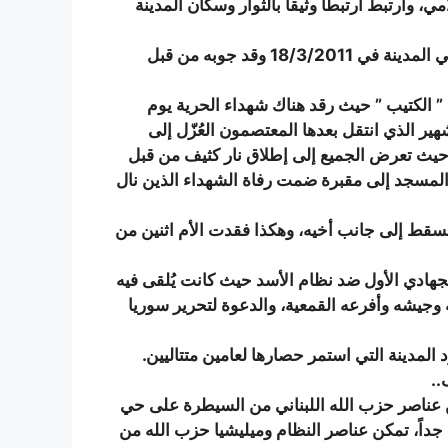
ى معلمٍ ثوري إسلامي، وارتبط ارتبطاً وثيقاً بالثوار وسكان المدينة
شهد مسجد خالد ابن الوليد باكورة الحراك الثوري السلمي في المدينة في 18/3/2011 وقد جوبه من قبل
 ” الكتيب ” حيث رقد هناك شهداء الحرية يوم
لشهير الذي انتقل بعدها المعتصمون العُزّل إلى
حيث تعرض الجميع إلى إطلاق نار كثيف من قبل
لمسجد إلى مقبرة ضمت رفاة الشهداء الذين نال
 فسقط إلى جانب أخيه، وهكذا فقدت الأم اثنين من
جد إلى المنبر الجهادي الأول ضد نظام الأسد حيث كانت يُلقى فيه
جيشه وأفرعه القمعية، والدعوة لتحرير سوريا
دينة التي استمر حصارها لعامين متتاليين.
..
 عناصر حزب الله اللبناني من السيطرة على حي
جداً، تمكن عناصر النظام وميليشيا حزب الله من