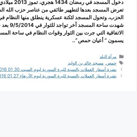
دخول المسجد في رمضان 1434 هجري، تموز 2013 ميلادي..
تعرض المسجد بعدها لتطهير طائفي من عناصر حزب الله الشي
الحزب، وتحول المسجد لثكنة عسكرية ينطلق منها النظام في
شهدت ساحة
الاتفاقية التي جرت بين الثوار وقوات النظام في ساحة المس
يسمون ” أعيان حمص “..
التصنيفات
مرآة البلد
الوسوم
حمص
,
مسجد خالد بن الوليد
نشرة أسعار العملات بالنسبة لليرة السورية ليوم السبت 30 01 2016
نشرة أسعار العملات بالنسبة لليرة السورية ليوم الأربعاء 27 01 2016