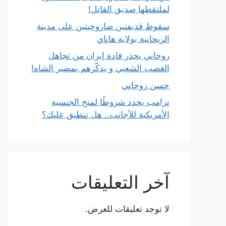
لملتقطها صديق القاتل!
سقوط قذيفتين صاروخيتين على مدينة
الريحانية بولاية هاتاي
روحاني يحذر قادة إيران من تجاهل
الغضب الشعبي و يذكّرهم بمصير الشاه!
حسن روحاني
ترامب يحدد شروطًا لمنح الجنسية
الأمريكية للأجانب.. هل تنطبق عليك؟
آخر التعليقات
لا توجد تعليقات للعرض.