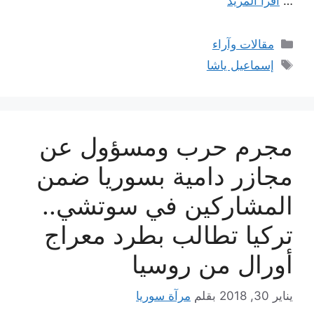
…
اقرأ المزيد
التصنيفات
مقالات وآراء
الوسوم
إسماعيل ياشا
مجرم حرب ومسؤول عن
مجازر دامية بسوريا ضمن
المشاركين في سوتشي..
تركيا تطالب بطرد معراج
أورال من روسيا
يناير 30, 2018
بقلم
مرآة سوريا