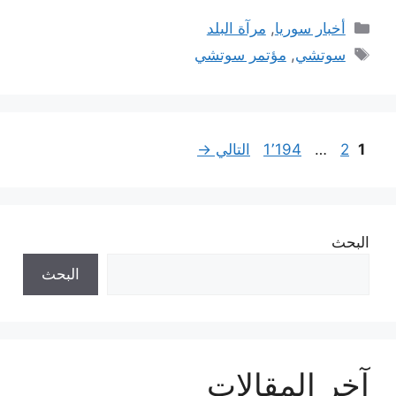
التصنيفات
أخبار سوريا
,
مرآة البلد
الوسوم
سوتشي
,
مؤتمر سوتشي
Page
Page
Page
1
2
…
1٬194
التالي
→
البحث
البحث
آخر المقالات