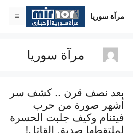
نتقل
لى
مرآة سوريا
القائمة
لمحتوى
مرآة سوريا
بعد نصف قرن .. كشف سر
أشهر صورة من حرب
فيتنام وكيف جلبت الحسرة
لملتقطها صديق القاتل!