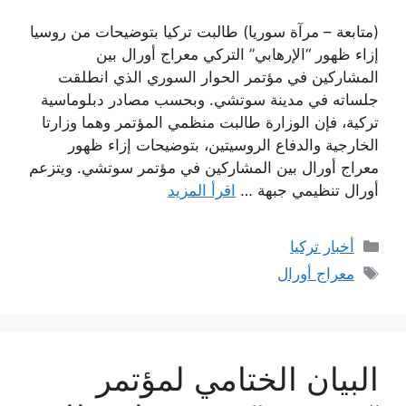
(متابعة – مرآة سوريا) طالبت تركيا بتوضيحات من روسيا
إزاء ظهور “الإرهابي” التركي معراج أورال بين
المشاركين في مؤتمر الحوار السوري الذي انطلقت
جلساته في مدينة سوتشي. وبحسب مصادر دبلوماسية
تركية، فإن الوزارة طالبت منظمي المؤتمر وهما وزارتا
الخارجية والدفاع الروسيتين، بتوضيحات إزاء ظهور
معراج أورال بين المشاركين في مؤتمر سوتشي. ويتزعم
أورال تنظيمي جبهة …
اقرأ المزيد
التصنيفات
أخبار تركيا
الوسوم
معراج أورال
البيان الختامي لمؤتمر