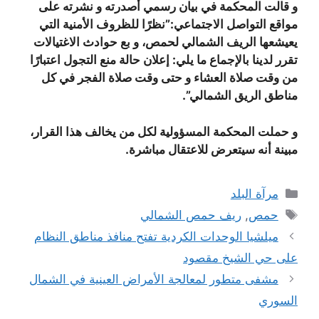
و قالت المحكمة في بيان رسمي أصدرته و نشرته على
مواقع التواصل الاجتماعي:”نظرًا للظروف الأمنية التي
يعيشعها الريف الشمالي لحمص، و بع حوادث الاغتيالات
تقرر لدينا بالإجماع ما يلي: إعلان حالة منع التجول اعتبارًا
من وقت صلاة العشاء و حتى وقت صلاة الفجر في كل
مناطق الريق الشمالي”.
و حملت المحكمة المسؤولية لكل من يخالف هذا القرار،
مبينة أنه سيتعرض للاعتقال مباشرة.
التصنيفات
مرآة البلد
الوسوم
حمص
,
ريف حمص الشمالي
ميلشيا الوحدات الكردية تفتح منافذ مناطق النظام
على حي الشيخ مقصود
مشفى متطور لمعالجة الأمراض العينية في الشمال
السوري