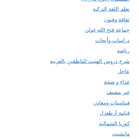
تعلم اللغة التركية
ثقافة وفنون
جماعة فتح الله غولن
دراسات وأبحاث
رياضة
شرح دروس الهتيت للناطقين بالعربية
عاجل
غذاء و صحة
غير مصنف
فيتامينات ومعادن
قيامة أرطغرل
كوريا الشمالية
مانشيت