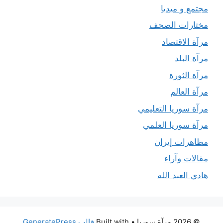
مجتمع و ميديا
مختارات الصحف
مرآة الاقتصاد
مرآة البلد
مرآة الثورة
مرآة العالم
مرآة سوريا التعليمي
مرآة سوريا العلمي
مظاهرات إيران
مقالات وآراء
هادي العبد الله
© 2026 مرآة سوريا
• Built with
قالب GeneratePress