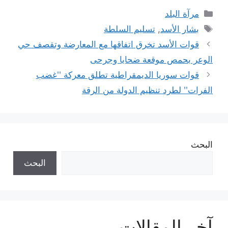
التصنيفات
مرآة البلد
الوسوم
بشار الأسد
,
تسليم السلطة
قوات الأسد تخرق اتفاقها مع المعارضة وتقصف حي
الوعر بحمص موقعة ضحايا وجرحى
قوات سوريا الديمقراطية تطلق معركة ʹʹغضب
الفراتʹʹ لطرد تنظيم الدولة من الرقة
البحث
البحث
آخر المقالات