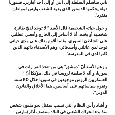
بأني سأسلم السلطة إلى ابني أو إلى أحد أقاربي. فسوريا
دولة يحكمها الدستور الذي يعود للشعب وليس لمواطن
منفرد”.
و حول حياته الشخصية قال الأسد ” لا توجد لديّ طائرة
شخصية أو يخت، أنا لا أسافر إلى الخارج وأقضي عطلتي
على الشاطئ السوري، مثلما أقوم بذلك على مدى حياتي.
توجد لدي عائلتي وأصدقائي، وهم الأصدقاء ذاتهم الذين
كانوا لدي في المدرسة”.
و زعم الأسد أنّ “دمشق” هي من تتخذ القرارات في
سوريا، و أنّه لا سلطة لروسيا في ذلك، مؤكدًا أنّ ”
العسكريين الروس موجودين في سوريا خلال 60 سنة،
وتقوم سياساتهم على أساسين، هما الأخلاق والقانون
الدولي”.
و أشاد رأس النظام التي تسبب بمقتل نحو مليون شخص
منذ بدء الحراك الشعبي في البلاد منتصف آذار/مارس