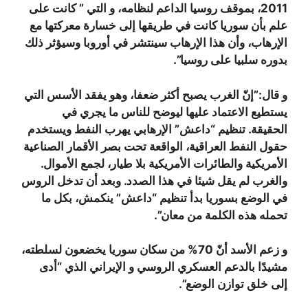
2011، بموقف روسيا الداعم لنظامه، و التي ” كانت على
علم بأن سوريا كانت في طريقها إلى خسارة معركتها مع
الإرهاب، وأن هذا الإرهاب سينتشر في أوروبا وسيؤثر ذلك
بدوره سلبيا على روسيا”.
و قال:”إنّ الغرب يصبح أكثر ضعفا، وهو يفقد الأسس التي
يستطيع الاعتماد عليها ليوضح للناس ما يجري في
الحقيقة. تنظيم “داعش” الإرهابي يهرب النفط ويستخدم
حقول النفط العراقية، الواقعة تحت بصر الأقمار الصناعية
الأمريكية والطائرات الأمريكية بلا طيار، لجمع الأموال.
والغرب لم يقل شيئا في هذا الصدد. وبعد أن تدخل الروس
في الوضع بسوريا بدأ تنظيم “داعش” ينكمش، بكل ما
تحمله هذه الكلمة من معان”.
و زعم الأسد أنّ 70% من سكان سوريا يخضعون لسلطته،
مشيدًا بالدعم العسكري الروسي و الإيراني الذي “أدى
إلى خلق توازن الوضع”.