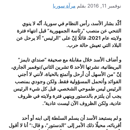
نوفمبر 11, 2016
بقلم
مرآة سوريا
أكّد بشار الأسد، رأس النظام في سوريا، أنّه لا ينوي
التنحي عن منصب “رئاسة الجمهورية” قبل انتهاء فترة
ولايته عام 2021، قائلًا إنّ على “الرئيس” ألا يرحل عن
البلاد التي تعيش حالة حرب.
و أضاف الأسد خلال مقابلة مع صحيفة “صنداي تايمز”
البريطانية، نشرتها الأحد 6 تشرين الثاني/نوفمبر الجاري،
إنّ “من الأسهل أن أرحل وأتمتع بالحياة، لأنني لا أجني
الفوائد وأتحمل المسؤولية فقط. ولكن وجودي بمنصب
الرئيس ليس طموحي الشخصي. قبل كل شيء الرئيس
يجب أن يلتزم بالدستور وينهي فترة ولايته في ظروف
عادية، ولكن الظروف الآن ليست عادية”.
و لم يستبعد الأسد أن يسلم السلطة إلى ابنه أو أحد
أقربائه، محيلًا ذلك الأمر إلى “الدستور”، و قال:” أنا لا أقول