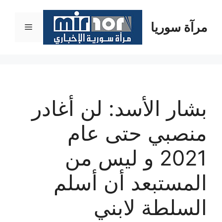
نتقل
لى
مرآة سوريا
القائمة
لمحتوى
بشار الأسد: لن أغادر
منصبي حتى عام
2021 و ليس من
المستبعد أن أسلم
السلطة لابني