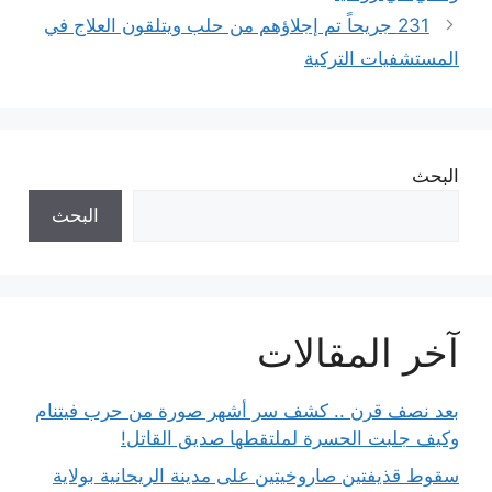
231 جريحاً تم إجلاؤهم من حلب ويتلقون العلاج في
المستشفيات التركية
البحث
البحث
آخر المقالات
بعد نصف قرن .. كشف سر أشهر صورة من حرب فيتنام
وكيف جلبت الحسرة لملتقطها صديق القاتل!
سقوط قذيفتين صاروخيتين على مدينة الريحانية بولاية