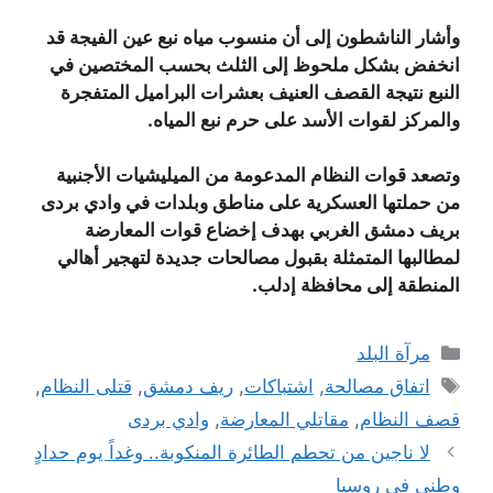
وأشار الناشطون إلى أن منسوب مياه نبع عين الفيجة قد
انخفض بشكل ملحوظ إلى الثلث بحسب المختصين في
النبع نتيجة القصف العنيف بعشرات البراميل المتفجرة
والمركز لقوات الأسد على حرم نبع المياه.
وتصعد قوات النظام المدعومة من الميليشيات الأجنبية
من حملتها العسكرية على مناطق وبلدات في وادي بردى
بريف دمشق الغربي بهدف إخضاع قوات المعارضة
لمطالبها المتمثلة بقبول مصالحات جديدة لتهجير أهالي
المنطقة إلى محافظة إدلب.
التصنيفات
مرآة البلد
الوسوم
اتفاق مصالحة
,
اشتباكات
,
ريف دمشق
,
قتلى النظام
,
قصف النظام
,
مقاتلي المعارضة
,
وادي بردى
لا ناجين من تحطم الطائرة المنكوبة.. وغداً يوم حدادٍ
وطني في روسيا