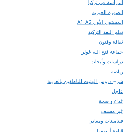
الدراسة في تركيا
الصورة الخبرية
المستوى الأول A1-A2
تعلم اللغة التركية
ثقافة وفنون
جماعة فتح الله غولن
دراسات وأبحاث
رياضة
شرح دروس الهتيت للناطقين بالعربية
عاجل
غذاء و صحة
غير مصنف
فيتامينات ومعادن
قيامة أرطغرل