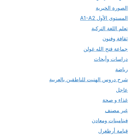
الصورة الخبرية
المستوى الأول A1-A2
تعلم اللغة التركية
ثقافة وفنون
جماعة فتح الله غولن
دراسات وأبحاث
رياضة
شرح دروس الهتيت للناطقين بالعربية
عاجل
غذاء و صحة
غير مصنف
فيتامينات ومعادن
قيامة أرطغرل