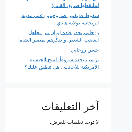
لملتقطها صديق القاتل!
سقوط قذيفتين صاروخيتين على مدينة
الريحانية بولاية هاتاي
روحاني يحذر قادة إيران من تجاهل
الغضب الشعبي و يذكّرهم بمصير الشاه!
حسن روحاني
ترامب يحدد شروطًا لمنح الجنسية
الأمريكية للأجانب.. هل تنطبق عليك؟
آخر التعليقات
لا توجد تعليقات للعرض.