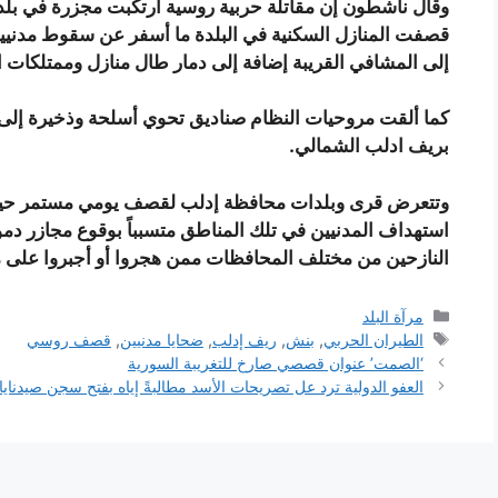
وقال ناشطون إن مقاتلة حربية روسية ارتكبت مجزرة في ب
قصفت المنازل السكنية في البلدة ما أسفر عن سقوط مدنيين 
إلى المشافي القريبة إضافة إلى دمار طال منازل وممتلكات ا
كما ألقت مروحيات النظام صناديق تحوي أسلحة وذخيرة إلى ال
بريف ادلب الشمالي.
وتتعرض قرى وبلدات محافظة إدلب لقصف يومي مستمر حيث 
استهداف المدنيين في تلك المناطق متسبباً بوقوع مجازر دم
النازحين من مختلف المحافظات ممن هجروا أو أجبروا على مغ
التصنيفات
مرآة البلد
الوسوم
الطيران الحربي
,
بنش
,
ريف إدلب
,
ضحايا مدنيين
,
قصف روسي
‘الصمت’ عنوان قصصي صارخ للتغريبة السورية
العفو الدولية ترد عل تصريحات الأسد مطالبةً إياه بفتح سجن صيدنايا 