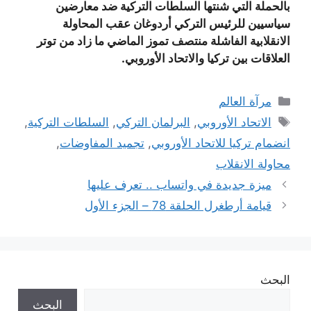
بالحملة التي شنتها السلطات التركية ضد معارضين
سياسيين للرئيس التركي أردوغان عقب المحاولة
الانقلابية الفاشلة منتصف تموز الماضي ما زاد من توتر
العلاقات بين تركيا والاتحاد الأوروبي.
التصنيفات
مرآة العالم
الوسوم
الاتحاد الأوروبي
,
البرلمان التركي
,
السلطات التركية
,
انضمام تركيا للاتحاد الأوروبي
,
تجميد المفاوضات
,
محاولة الانقلاب
ميزة جديدة في واتساب .. تعرف عليها
قيامة أرطغرل الحلقة 78 – الجزء الأول
البحث
البحث