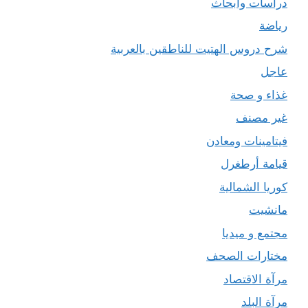
دراسات وأبحاث
رياضة
شرح دروس الهتيت للناطقين بالعربية
عاجل
غذاء و صحة
غير مصنف
فيتامينات ومعادن
قيامة أرطغرل
كوريا الشمالية
مانشيت
مجتمع و ميديا
مختارات الصحف
مرآة الاقتصاد
مرآة البلد