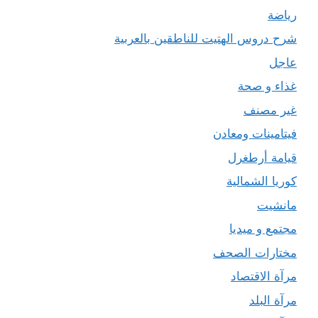
رياضة
شرح دروس الهتيت للناطقين بالعربية
عاجل
غذاء و صحة
غير مصنف
فيتامينات ومعادن
قيامة أرطغرل
كوريا الشمالية
مانشيت
مجتمع و ميديا
مختارات الصحف
مرآة الاقتصاد
مرآة البلد