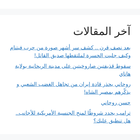
آخر المقالات
بعد نصف قرن .. كشف سر أشهر صورة من حرب فيتنام
وكيف جلبت الحسرة لملتقطها صديق القاتل!
سقوط قذيفتين صاروخيتين على مدينة الريحانية بولاية
هاتاي
روحاني يحذر قادة إيران من تجاهل الغضب الشعبي و
يذكّرهم بمصير الشاه!
حسن روحاني
ترامب يحدد شروطًا لمنح الجنسية الأمريكية للأجانب..
هل تنطبق عليك؟