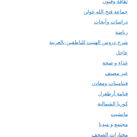
ثقافة وفنون
جماعة فتح الله غولن
دراسات وأبحاث
رياضة
شرح دروس الهتيت للناطقين بالعربية
عاجل
غذاء و صحة
غير مصنف
فيتامينات ومعادن
قيامة أرطغرل
كوريا الشمالية
مانشيت
مجتمع و ميديا
مختارات الصحف