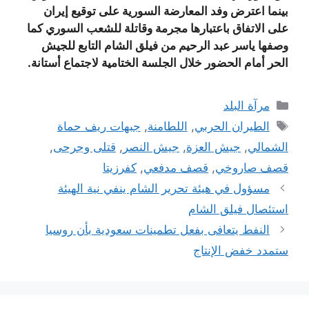
بينما اعترض وفد المعارضة السورية على توقيع إيران
على الاتفاق باعتبارها مجرمة وقاتلة للشعب السوري كما
وصفها ياسر عبد الرحيم من فيلق الشام التابع للجيش
الحر أمام الحضور خلال الجلسة الختامية لاجتماع أستانة
.
التصنيفات
مرآة البلد
الوسوم
الطيران الحربي
,
اللطامنة
,
جبهات ريف حماة
الشمالي
,
جيش العزة
,
جيش النصر
,
قتلى وجرحى
,
قصف صاروخي
,
قصف مدفعي
,
كفرزيتا
مسؤول في هيئة تحرير الشام ينفي نية الهيئة
استئصال فيلق الشام
النفط يتعافى بفعل تطمينات سعودية بأن روسيا
ستمدد خفض الإنتاج