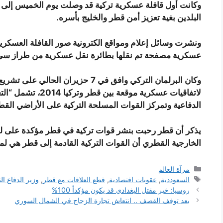
وكانت أول قافلة عسكرية تركية قد وصلت يوم الخميس إلى ق
البلدين بغية تعزيز أمن قطر والخليج بأسره.
عسكرية مصفحة تم نقلها بطائرة نقل عسكرية من طراز سي-17، من العاصمة التركية أنقرة إلى ق
وكان البرلمان التركي وافق في 7 حزير
لاتفاقيات عسكرية موق
الدفاعية وتمركز القوات المسلحة التركية على الأراضي القط
يذكر أن قطر رحبت بنشر قوات تركية في قطر مؤكدة على لس
الخارجية القطري أن القوات التركية القادمة إلى قطر هي ل
التصنيفات
مرآة العالم
الوسوم
السعوددية
,
عقوبات اقتصادية
,
قطع العلاقات مع قطر
,
وزير الدفاع ال
روسيا: خبر مقتل البغدادي قد يكون مؤكداً 100%
بعد توقف القصف .. انتعاش تجارة الزجاج في الشمال السوري