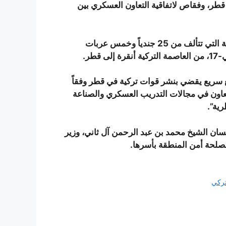
طر، وفقاص لاتفاقية التعاون العسكري بين
ونشرت وسائل إعلام ومواقع الكترونية صور القافلة العسكرية التي تتألف من 25 جندياً وخمس عربات
طر.
ان الحالي على تشريع سريع يقضي بنشر قوات تركية في قطر وفقاً
عة بين قطر وتركيا 2014، تشمل “التعاون في مجالات التدريب العسكري والصناعة
رية”.
ان الشيخ محمد بن عبد الرحمن آل ثاني، وزير
مصلحة أمن المنطقة بأسرها
.
تركي