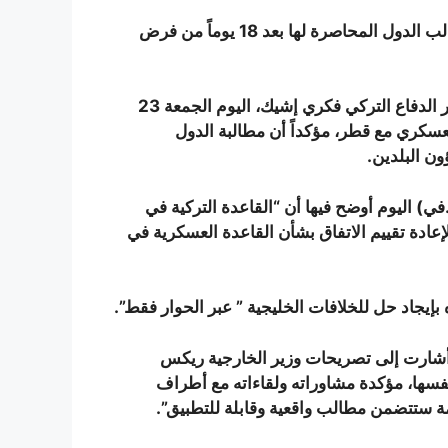
وبحسب مصادر إعلامية فإن الكويت سلمت قطر قائمة بمطالب الدول المحاصرة لها بعد 18 يوماً من فرض
وفي أول رد لها على مطالب الدول المحاصرة لقطر نفى وزير الدفاع التركي فكري إشيك، اليوم الجمعة 23
اتفاق العسكري مع قطر، مؤكداً أن مطالبة الدول
ون البلدين.
في) اليوم أوضح فيها أن “القاعدة التركية في
ادة تقييم الاتفاق بشأن القاعدة العسكرية في
ه بإيجاد حل للخلافات الخليجية ” عبر الحوار فقط”.
ت أشارت إلى تصريحات وزير الخارجية ريكس
نفسها، مؤكدة مشاوراته ولقاءاته مع أطراف
مة ستتضمن مطالب واقعية وقابلة للتطبيق”.