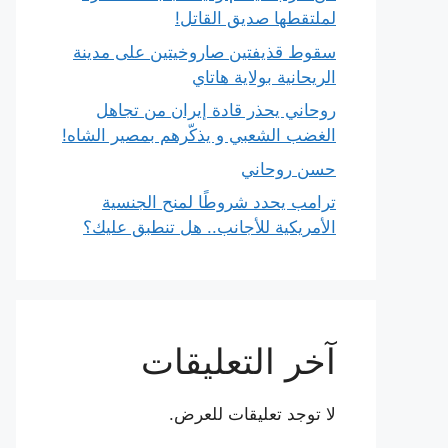
لملتقطها صديق القاتل!
سقوط قذيفتين صاروخيتين على مدينة
الريحانية بولاية هاتاي
روحاني يحذر قادة إيران من تجاهل
الغضب الشعبي و يذكّرهم بمصير الشاه!
حسن روحاني
ترامب يحدد شروطًا لمنح الجنسية
الأمريكية للأجانب.. هل تنطبق عليك؟
آخر التعليقات
لا توجد تعليقات للعرض.