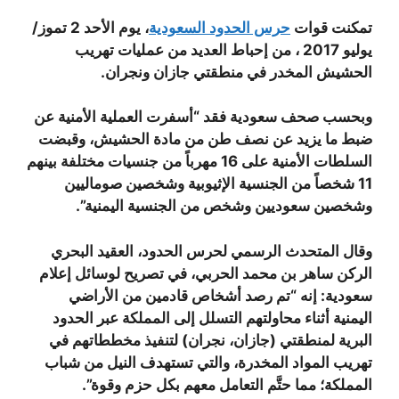
تمكنت قوات
حرس الحدود السعودية
، يوم الأحد 2 تموز/
يوليو 2017 ، من إحباط العديد من عمليات تهريب
الحشيش المخدر في منطقتي جازان ونجران.
وبحسب صحف سعودية فقد “أسفرت العملية الأمنية عن
ضبط ما يزيد عن نصف طن من مادة الحشيش، وقبضت
السلطات الأمنية على 16 مهرباً من جنسيات مختلفة بينهم
11 شخصاً من الجنسية الإثيوبية وشخصين صوماليين
وشخصين سعوديين وشخص من الجنسية اليمنية”.
وقال المتحدث الرسمي لحرس الحدود، العقيد البحري
الركن ساهر بن محمد الحربي، في تصريح لوسائل إعلام
سعودية: إنه “تم رصد أشخاص قادمين من الأراضي
اليمنية أثناء محاولتهم التسلل إلى المملكة عبر الحدود
البرية لمنطقتي (جازان، نجران) لتنفيذ مخططاتهم في
تهريب المواد المخدرة، والتي تستهدف النيل من شباب
المملكة؛ مما حتَّم التعامل معهم بكل حزم وقوة”.