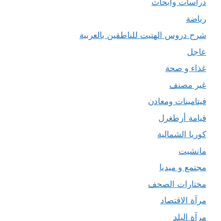
دراسات وأبحاث
رياضة
شرح دروس الهتيت للناطقين بالعربية
عاجل
غذاء و صحة
غير مصنف
فيتامينات ومعادن
قيامة أرطغرل
كوريا الشمالية
مانشيت
مجتمع و ميديا
مختارات الصحف
مرآة الاقتصاد
مرآة البلد