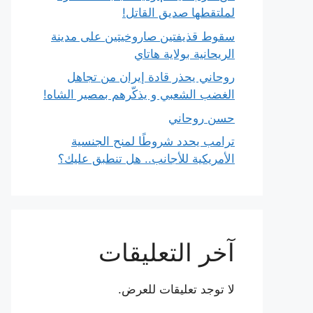
لملتقطها صديق القاتل!
سقوط قذيفتين صاروخيتين على مدينة
الريحانية بولاية هاتاي
روحاني يحذر قادة إيران من تجاهل
الغضب الشعبي و يذكّرهم بمصير الشاه!
حسن روحاني
ترامب يحدد شروطًا لمنح الجنسية
الأمريكية للأجانب.. هل تنطبق عليك؟
آخر التعليقات
لا توجد تعليقات للعرض.