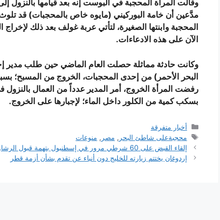
وقالت المرأة المحجبة في البوست إنه بعد قيامها بالنزول إلى
مدَّعين أن خامة البوركيني (مايوه خاص بالمحجبات) قد تلوث 
المحجبة وابنتها الصغيرة، لتأتي عربة غولف بعد ذلك لإخراج الع
الآن على هذه الادعاءات
.
وكانت حادثة مماثلة حصلت العام الماضي حين طلب مدير إ
البحر الأحمر) من إحدى المحجبات، الخروج من المسبح؛ بسب
رفضت المرأة الخروج، أمر المدير عدداً من العمال بالنزول في
بسكب كمية من الكلور داخل الماء؛ لإجبارها على الخروج
.
التصنيفات
أخبار متفرقة
الوسوم
محجبةعلى شاطئ البحر
,
مصر
,
منوعات
إلقاء القبض على 60 شرطي مرور في إسطنبول بتهمة قبول الرشاوى
إردوغان يختتم زيارته للخليج دون أنباء عن تقدم بشأن أزمة قطر