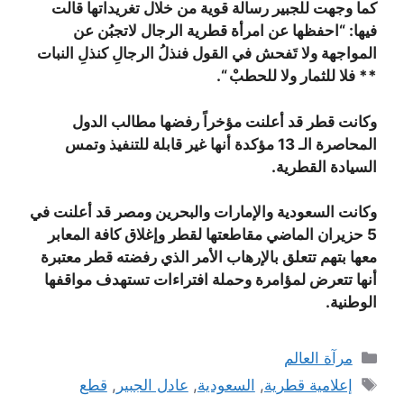
كما وجهت للجبير رسالة قوية من خلال تغريداتها قالت
فيها: “احفظها عن امرأة قطرية الرجال لاتجبُن عن
المواجهة ولا تَفحش في القول فنذلُ الرجالِ كنذلِ النبات
** فلا للثمار ولا للحطبْ
“.
وكانت قطر قد أعلنت مؤخراً رفضها مطالب الدول
المحاصرة الـ 13 مؤكدة أنها غير قابلة للتنفيذ وتمس
السيادة القطرية.
وكانت السعودية والإمارات والبحرين ومصر قد أعلنت في
5 حزيران الماضي مقاطعتها لقطر وإغلاق كافة المعابر
معها بتهم تتعلق بالإرهاب الأمر الذي رفضته قطر معتبرة
أنها تتعرض لمؤامرة وحملة افتراءات تستهدف مواقفها
الوطنية.
التصنيفات
مرآة العالم
الوسوم
إعلامية قطرية
,
السعودية
,
عادل الجبير
,
قطع