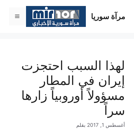
نتقل
لى
مرآة سوريا
القائمة
لمحتوى
لهذا السبب احتجزت
إيران في المطار
مسؤولاً أوروبياً زارها
سراً
أغسطس 1, 2017
بقلم