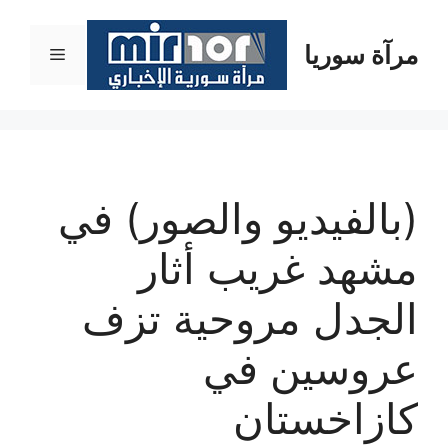
نتقل
لى
مرآة سوريا
القائمة
لمحتوى
(بالفيديو والصور) في
مشهد غريب أثار
الجدل مروحية تزف
عروسين في
كازاخستان