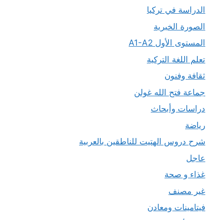
الدراسة في تركيا
الصورة الخبرية
المستوى الأول A1-A2
تعلم اللغة التركية
ثقافة وفنون
جماعة فتح الله غولن
دراسات وأبحاث
رياضة
شرح دروس الهتيت للناطقين بالعربية
عاجل
غذاء و صحة
غير مصنف
فيتامينات ومعادن