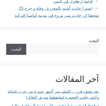
قيامة أرطغرل في اليمن
(صور) حادث أشبه بالمجزرة.. وفاة و جرح 35
شخصًا إثر حادث سير مروع في مدينة أماسيا التركية
البحث
البحث
آخر المقالات
بعد نصف قرن .. كشف سر أشهر صورة من حرب فيتنام
وكيف جلبت الحسرة لملتقطها صديق القاتل!
سقوط قذيفتين صاروخيتين على مدينة الريحانية بولاية