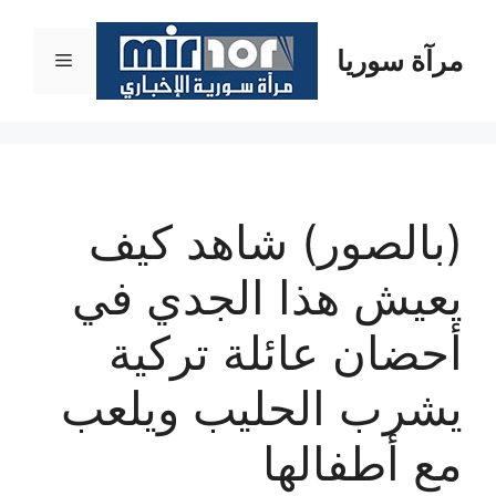
نتقل
لى
مرآة سوريا
القائمة
لمحتوى
(بالصور) شاهد كيف
يعيش هذا الجدي في
أحضان عائلة تركية
يشرب الحليب ويلعب
مع أطفالها