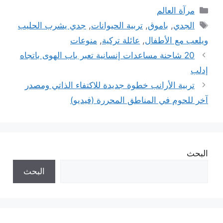
التصنيفات
مرآة العالم
الوسوم
الجدي
,
باموق
,
تربية الحيوانات
,
جدي يشرب الحليب
ويلعب مع الأطفال
,
عائلة تركية
,
منوعات
20 شاحنة مساعدات إنسانية تعبر باب الهوى باتجاه
إدلب
تربية الأرانب خطوة جديدة للاكتفاء الذاتي ومصدر
آخر للحوم في المناطق المحررة (فيديو)
البحث
البحث