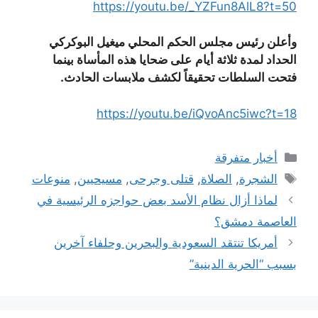
https://youtu.be/_YZFun8AlL8?t=50
وأعلن رئيس مجلس الحكم المحلي ميغيل البوكركي
الحداد لمدة ثلاثة أيام
على ضحايا هذه المأساة بينما
فتحت السلطات تحقيقاً لكشف ملابسات الحادث.
https://youtu.be/iQvoAnc5iwc?t=18
التصنيفات
أخبار متفرقة
الوسوم
الشجرة
,
الصلاة
,
قتلى وجرحى
,
مسيحيين
,
منوعات
لماذا أزال نظام الأسد بعض حواجزه الرئيسية في
العاصمة دمشق؟
أمريكا تنتقد السعودية والبحرين وحلفاء آخرين
بسبب “الحرية الدينية”