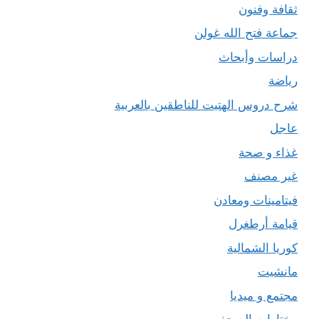
ثقافة وفنون
جماعة فتح الله غولن
دراسات وأبحاث
رياضة
شرح دروس الهتيت للناطقين بالعربية
عاجل
غذاء و صحة
غير مصنف
فيتامينات ومعادن
قيامة أرطغرل
كوريا الشمالية
مانشيت
مجتمع و ميديا