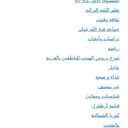
المستوى الأول A1-A2
تعلم اللغة التركية
ثقافة وفنون
جماعة فتح الله غولن
دراسات وأبحاث
رياضة
شرح دروس الهتيت للناطقين بالعربية
عاجل
غذاء و صحة
غير مصنف
فيتامينات ومعادن
قيامة أرطغرل
كوريا الشمالية
مانشيت