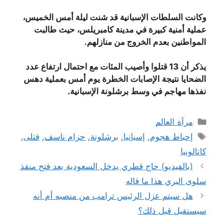
وكانت السلطات الإسبانية قد شنت ليلة أمس الخميس،
عملية أمنية كبيرة في مدينة كامبريلس، حيث طالبت
المواطنين بعدم الخروج من منازلهم.
يذكر أن 13 قتلوا وأصيب المئات مع احتمال ارتفاع عدد
الضحايا نتيجة الإصابات الخطرة يوم أمس بعملية دهس
نفذها مهاجم في وسط برشلونة الإسبانية.
التصنيفات
مرآة العالم
الوسوم
إحباط هجوم
,
إسبانيا
,
برشلونة
,
حزام ناسف
,
قتلى
,
كاتالونيا
(بالفيديو) حاج قطري يدخل السعودية بعد فتح منفذ
سلوى البري هذا ما قاله
هل سيتم عزل الرئيس ترامب من منصبه أم أنه
سيستقيل قبل ذلك؟