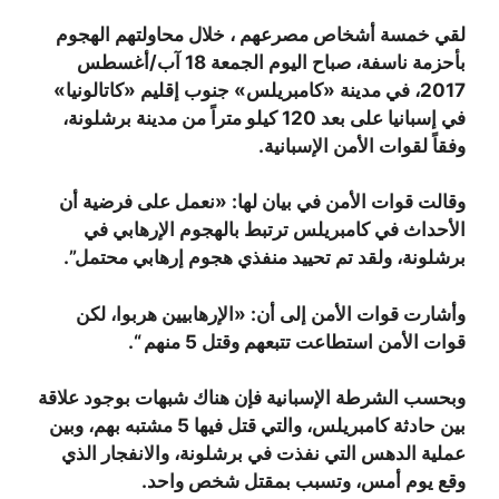
لقي خمسة أشخاص مصرعهم ، خلال محاولتهم الهجوم
بأحزمة ناسفة، صباح اليوم الجمعة 18 آب/أغسطس
2017، في مدينة «كامبريلس» جنوب إقليم «كاتالونيا»
في إسبانيا على بعد 120 كيلو متراً من مدينة برشلونة،
وفقاً ل
قوات الأمن الإسبانية.
وقالت قوات الأمن في بيان لها: «نعمل على فرضية أن
الأحداث في كامبريلس ترتبط بالهجوم الإرهابي في
برشلونة، ولقد تم تحييد منفذي هجوم إرهابي محتمل”.
وأشارت قوات الأمن إلى أن: «الإرهابيين هربوا، لكن
قوات الأمن استطاعت تتبعهم وقتل 5 منهم “.
وبحسب الشرطة الإسبانية فإن هناك شبهات بوجود علاقة
بين حادثة كامبريلس، والتي قتل فيها 5 مشتبه بهم، وبين
عملية الدهس التي نفذت في برشلونة، والانفجار الذي
وقع يوم أمس، وتسبب بمقتل شخص واحد.