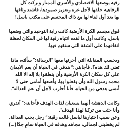
رقية بوضعها الاقتصادي والأسري الممتاز وتركت كل
الرفاهية خلفها لأجل غزة وتعزيز صمودها، فاشتد وثاقها
بها بعد أول لقاء لها مع ذاك المجسم على مكتب باسل
!
فوق مجسم الكرة الأرضية كانت راية التوحيد والتي وضعها
باسل، وكانت أول ما لفت انتباه رقية لها في المكان لحظة
اتفاقهما على الشقة التي ستقيم فيها
.
وبحسب المقابلة التي أجرتها معها “الرسالة:” سألته، ماذا
تعني لك هذه؟، فأجابني:” هدفي في الحياة أن يعم الايمان
على كل سكان الكرة الأرضية وأن ينطقوا بلا إله الا الله
محمد رسول الله وأن يفعلوا بها، وأضعها أمامي حتى لا
أنسى هدفي من الحياة، فأنا أحارب لأجل أن تعم العدالة
“.
وكانت الدهشة أنهما يسعيان لذات الهدف فأجابته:” أتدري
وأنا جئت من تركيا لهذا الهدف
“.
وعن سبب اختيارها لباسل قالت رقية:” رجل يحب العدالة،
لم يخطبني لجمالي، مجاهد وهدفه في الحياة سامٍ جدًا(…)