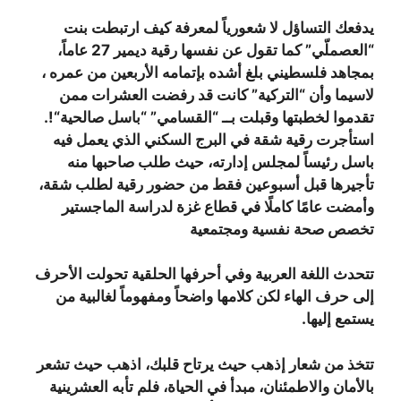
يدفعك التساؤل لا شعورياً لمعرفة كيف ارتبطت بنت
“العصملّي” كما تقول عن نفسها رقية ديمير 27 عاماً،
بمجاهد فلسطيني بلغ أشده بإتمامه الأربعين من عمره ،
لاسيما وأن “التركية” كانت قد رفضت العشرات ممن
تقدموا لخطبتها وقبلت بــ “القسامي” “باسل صالحية
“!
.
استأجرت رقية شقة في البرج السكني الذي يعمل فيه
باسل رئيساً لمجلس إدارته، حيث طلب صاحبها منه
تأجيرها قبل أسبوعين فقط من حضور رقية لطلب شقة،
وأمضت عامًا كاملًا في قطاع غزة لدراسة الماجستير
تخصص صحة نفسية ومجتمعية
تتحدث اللغة العربية وفي أحرفها الحلقية تحولت الأحرف
إلى حرف الهاء لكن كلامها واضحاً ومفهوماً لغالبية من
يستمع إليها.
تتخذ من شعار إذهب حيث يرتاح قلبك، اذهب حيث تشعر
بالأمان والاطمئنان، مبدأ في الحياة، فلم تأبه العشرينية