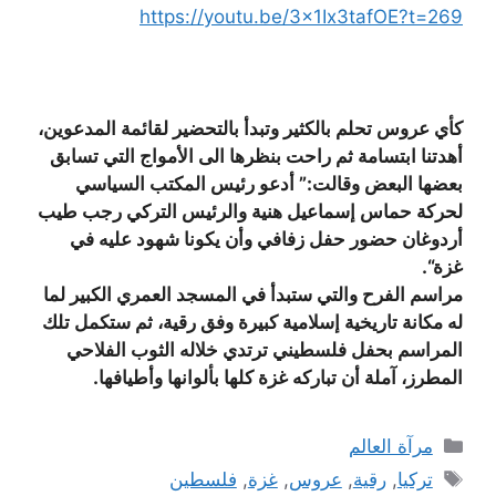
https://youtu.be/3x1Ix3tafOE?t=269
كأي عروس تحلم بالكثير وتبدأ بالتحضير لقائمة المدعوين،
أهدتنا ابتسامة ثم راحت بنظرها الى الأمواج التي تسابق
بعضها البعض وقالت:” أدعو رئيس المكتب السياسي
لحركة حماس إسماعيل هنية والرئيس التركي رجب طيب
أردوغان حضور حفل زفافي وأن يكونا شهود عليه في
غزة
“.
مراسم الفرح والتي ستبدأ في المسجد العمري الكبير لما
له مكانة تاريخية إسلامية كبيرة وفق رقية، ثم ستكمل تلك
المراسم بحفل فلسطيني ترتدي خلاله الثوب الفلاحي
المطرز، آملة أن تباركه غزة كلها بألوانها وأطيافها
.
التصنيفات
مرآة العالم
الوسوم
تركيا
,
رقية
,
عروس
,
غزة
,
فلسطين