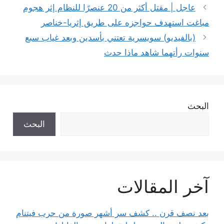
عاجل | مقتل أكثر من 20 عنصرًا للنظام إثر هجوم
مباغت استهدف حواجزه على طريق إثريا-خناصر
(بالفيديو) سويسرية تعتني بأسدين وبعد غياب سبع
سنوات رأتهما شاهد ماذا حدث
البحث
البحث
آخر المقالات
بعد نصف قرن .. كشف سر أشهر صورة من حرب فيتنام