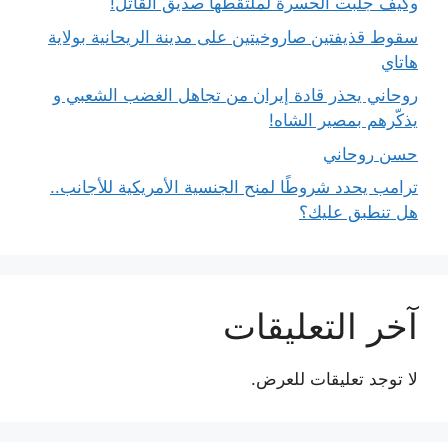
وكيف جلبت الحسرة لملتقطها صديق القاتل!
سقوط قذيفتين صاروخيتين على مدينة الريحانية بولاية
هاتاي
روحاني يحذر قادة إيران من تجاهل الغضب الشعبي و
يذكّرهم بمصير الشاه!
حسن روحاني
ترامب يحدد شروطًا لمنح الجنسية الأمريكية للأجانب..
هل تنطبق عليك؟
آخر التعليقات
لا توجد تعليقات للعرض.