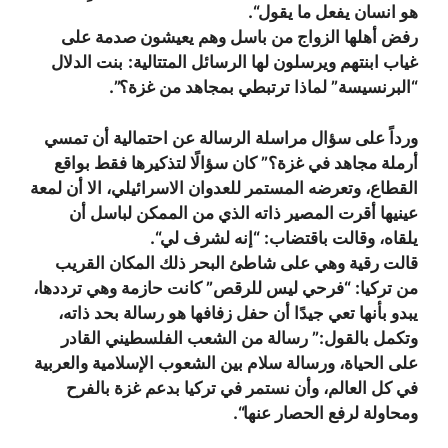
هو انسان يفعل ما يقول
“.
رفض أهلها الزواج من باسل وهم يعيشون صدمة على
غياب ابنتهم ويرسلون لها الرسائل المتتالية:
بنت الدلال
“البرنسيسة” لماذا ترتبطي بمجاهد من غزة؟”.
ورداً على سؤال مراسلة الرسالة عن احتمالية أن تمسي
أرملة مجاهد في غزة؟” كان سؤالًا لتذكيرها فقط بواقع
القطاع، وتعرضه المستمر للعدوان الاسرائيلي، الا أن لمعة
عينيها أقرت المصير ذاته الذي من الممكن لباسل أن
يلقاه، وقالت باقتضاب: “إنه لشرف لي
“.
قالت رقية وهي على شاطئ البحر ذلك المكان القريب
من تركيا: “فرحي ليس للرقص” كانت حازمة وهي ترددها،
يبدو بأنها تعي جيدًا أن حفل زفافها هو رسالة بحد ذاته،
وتكمل بالقول:” رسالة من الشعب الفلسطيني القادر
على الحياة، ورسالة سلام بين الشعوب الإسلامية والعربية
في كل العالم، وأن نستمر في تركيا بدعم غزة بالفرح
ومحاولة لرفع الحصار عنها
“.