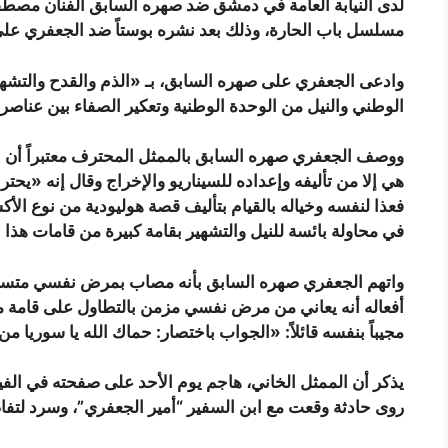
لدى النيابة العامة في دمشق ضد صهره السابق الفنان مصطف
مسلسل باب الحارة، وذلك بعد نشره بوستاً ضد الجعفري على
وادعى الجعفري على صهره السابق، بـ «الذم والقدح والتشهير
الوطني والنيل من الوحدة الوطنية وتعكير الصفاء بين عناصر 
ووصف الجعفري صهره السابق بالممثل المحترف معتبراً أن ا
هي إلا من تأليفه وإعداده للسيناريو والإخراج وقال إنه «يحتر
فعذا لنفسه وخياله بالقيام بتأليف قصة هوليودية من نوع الأ
في محاولة بائسة للنيل والتشهير بقامة كبيرة من قامات هذا
واتهم الجعفري صهره السابق بأنه مصاب بمرض نفسي متسائلاً 
أفعاله أنه يعاني من مرض نفسي مزمن بالتطاول على قامة م
مجيباً بنفسه قائلاً: «الجواب باختصار: حماك الله يا سوريا 
يذكر أن الممثل الخاني، هاجم يوم الأحد على صفحته في الفيس
روى حادثة وقعت مع ابن السفير “أمير الجعفري”، وسرد لتفا