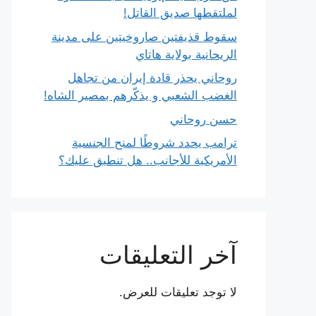
لملتقطها صديق القاتل!
سقوط قذيفتين صاروخيتين على مدينة
الريحانية بولاية هاتاي
روحاني يحذر قادة إيران من تجاهل
الغضب الشعبي و يذكّرهم بمصير الشاه!
حسن روحاني
ترامب يحدد شروطًا لمنح الجنسية
الأمريكية للأجانب.. هل تنطبق عليك؟
آخر التعليقات
لا توجد تعليقات للعرض.