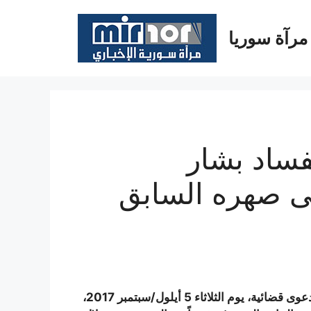
مرآة سوريا
فساد بشار
ى صهره السابق
تقدم بشار الجعفري، سفير نظام الأسد لدى الأمم المتحدة بدعوى قضائية، يوم الثلاثاء 5 أيلول/سبتمبر 2017،