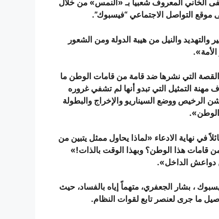
ى الخاني المعروف شعبياً بـ «النمس» من خلال
 موقع التواصل الاجتماعي “فيسبوك”.
 والتهديد والنيل من هيبة الدولة ومن الشعور
الأمة».
لقصة التي نشرها ضد قامة من قامات الوطن ما
ف مهنة التمثيل التي تبدو أنها لم تشفي غروره
كشن الرخيص ووضع السيناريو والإخراج والبطولة
 الوطن
».
في نهاية الادعاء «لماذا يحاول ممثل يتبين من
ن قامات هذا الوطن؟ وبهذا الوقت بالذات!»
من دواعش الداخل
».
بوك ، بشار الجعفري، متهماً إياه بالفساد، حيث
صيل ما جرى لعنصر تابع لقوات النظام.