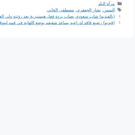
التصنيفات
مرآة البلد
الوسوم
النمس
,
بشار الجعفري
,
مصطفى الخاني
(بالفيديو) شاب سعودي يصاب بردة فعل هيستيرية بعد رؤيته ولي ال
(فيديو) رضيع فاقد لذراعيه يساعد شقيقه بوضع اللهاية في فمه ليتو