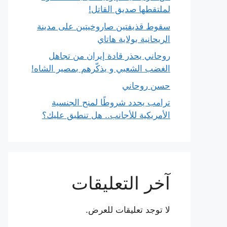
لملتقطها صديق القاتل!
سقوط قذيفتين صاروخيتين على مدينة
الريحانية بولاية هاتاي
روحاني يحذر قادة إيران من تجاهل
الغضب الشعبي و يذكّرهم بمصير الشاه!
حسن روحاني
ترامب يحدد شروطًا لمنح الجنسية
الأمريكية للأجانب.. هل تنطبق عليك؟
آخر التعليقات
لا توجد تعليقات للعرض.