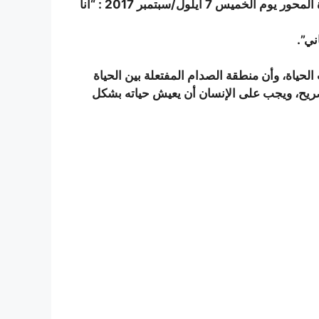
وقال خالد في لقاء تلفزيوني عبر برنامج “90” دقيقة في قناة المحور يوم الخميس 7 أيلول/سبتمبر 2017 : “أنا
ني”.
لحياة، وأن منطقة الصدام المفتعلة بين الحياة
صريح، ويجب على الإنسان أن يعيش حياته بشكل