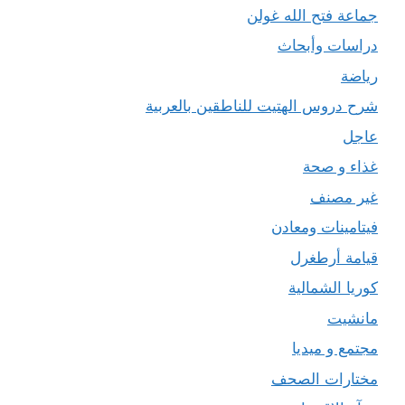
جماعة فتح الله غولن
دراسات وأبحاث
رياضة
شرح دروس الهتيت للناطقين بالعربية
عاجل
غذاء و صحة
غير مصنف
فيتامينات ومعادن
قيامة أرطغرل
كوريا الشمالية
مانشيت
مجتمع و ميديا
مختارات الصحف