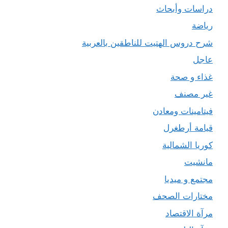
دراسات وأبحاث
رياضة
شرح دروس الهتيت للناطقين بالعربية
عاجل
غذاء و صحة
غير مصنف
فيتامينات ومعادن
قيامة أرطغرل
كوريا الشمالية
مانشيت
مجتمع و ميديا
مختارات الصحف
مرآة الاقتصاد