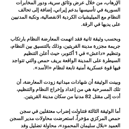
الإرهاب، من خلال عرض وثائق سرية، ودور المخابرات
السورية في تأسيسها بدعم إيراني، إضافة إلى تحالف
النظام مع الميليشيات الكردية الانفصالية، ونكبة المدنيين
على يديها في الرقة.
وبحسب وثيقة ثانية فقد اتهمت المعارضة النظام بارتكاب
جريمة مجزرة مدينة القريتين، وذلك بالتنسيق بين النظام،
وتنظيم «داعش» في 1 أكتوبر، حيث أعلن التنظيم
السيطرة على المدينة الواقعة بريف حمص والتي تتواجد
فيها قوة عسكرية أمنية تابعة لنظام «الأسد».
وبينت الوثيفة أن شهادات ميدانية زودت المعارضة، أن
تلك المسرحية هي من إعداد وإخراج النظام والتنظيم،
أدت إلى مقتل 82 مدنيا من سكان مدينة القريتين.
أما الوثيقة الثالثة فتناولت إضراب معتقلين في سجن
حمص المركزي مؤخراً، استعرضت محاولات مدير السجن
العميد «بلال سليمان المحمود»، محاولة تضليل وفد