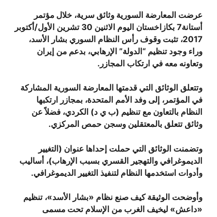
عرضت المعارضة السورية وثائق سرية، خلال مؤتمر
أستانة7 بكازاخستان اليوم الاثنين 30 تشرين الأول/أكتوبر
2017، تثبت وقوف رأس النظام السوري بشار الأسد،
وراء وجود تنظيم “الدولة” الإرهابي، بدعم من إيران
وتعاونه معه في ارتكاب المجازر.
وتتعلق الوثائق التي قدمتها المعارضة السورية المشاركة
في المؤتمر، إلى وفد الأمم المتحدة، بمجازر ارتكبها
النظام بالتعاون مع تنظيم (ب ي د) الكردي، فضلاً عن
وثائق تتعلق بالمعتقلين وسجن حمص المركزي.
وتضمنت الوثائق التي حملت إحداها عنوان (التغيير
الديموغرافي والتهجير القسري بسبب الإرهاب)، أساليب
وأدوات استخدمها النظام لتنفيذ التغيير الديموغرافي.
وأوضحت الوثيقة كيف صنع نظام «بشار الأسد»، تنظيم
«داعش» ليخيف الغرب من الإسلام تحت مسمى