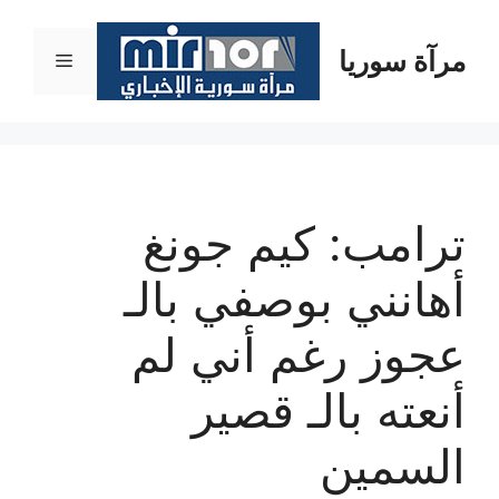
نتقل
لى
مرآة سوريا
القائمة
لمحتوى
ترامب: كيم جونغ
أهانني بوصفي بالـ
عجوز رغم أني لم
أنعته بالـ قصير
السمين