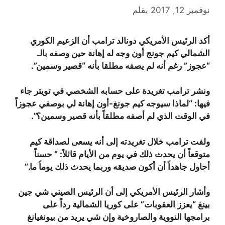
نوفمبر 12, 2017
بقلم
أكد الرئيس الأمريكي دونالد ترامب أن الزعيم الكوري
الشمالي كيم جونج أون وجه له إهانة حين وصفه بالـ
“عجوز” رغم أنه لم يصفه مطلقا بأنه “قصير وسمين
”.
ونشر ترامب تغريدة على حسابه الشخصي في تويتر جاء
فيها: “لماذا سيوجه كيم جونغ-أون إهانة لي بوصفي عجوزاً
في الوقت الذي لم أصفه مطلقاً بأنه قصير وسمين؟”.
ولفت ترامب خلال تغريدته إلى أنه يسعى لصداقة كيم
متوقعاً أن يحدث ذلك في يوم من الأيام قائلاً: ” حسناً
أحاول جاهداً أن أكون صديقه وربما يحدث ذلك يوماً ما
.”
وأشار الرئيس الأمريكي إلى أن الرئيس الصيني شي جين
بينغ “يعزز العقوبات” على كوريا الشمالية رداً على
برامجها النووية والصاروخية وإن شي يريد من بيونغيانغ