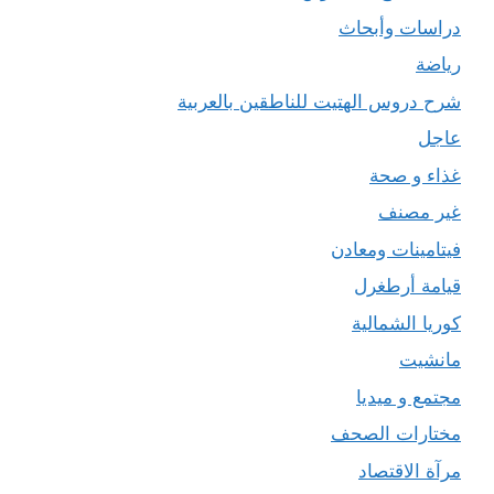
دراسات وأبحاث
رياضة
شرح دروس الهتيت للناطقين بالعربية
عاجل
غذاء و صحة
غير مصنف
فيتامينات ومعادن
قيامة أرطغرل
كوريا الشمالية
مانشيت
مجتمع و ميديا
مختارات الصحف
مرآة الاقتصاد