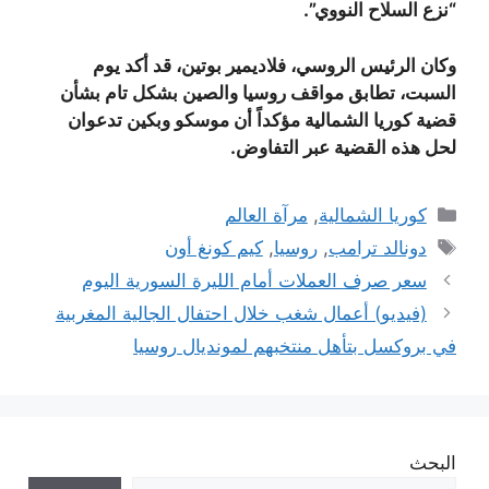
“نزع السلاح النووي
”.
وكان الرئيس الروسي، فلاديمير بوتين، قد أكد يوم
السبت، تطابق مواقف روسيا والصين بشكل تام بشأن
قضية كوريا الشمالية مؤكداً أن موسكو وبكين تدعوان
لحل هذه القضية عبر التفاوض
.
التصنيفات
كوريا الشمالية
,
مرآة العالم
الوسوم
دونالد ترامب
,
روسيا
,
كيم كونغ أون
سعر صرف العملات أمام الليرة السورية اليوم
(فيديو) أعمال شغب خلال احتفال الجالية المغربية
في بروكسل بتأهل منتخبهم لمونديال روسيا
البحث