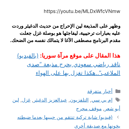
https://youtu.be/MLDxWfcVNmw
وظهر على المذيعة لين الإحراج من حديث الدغيثر وردت
عليه بعبارات ترحيبية، ليفاجئها هو بوصلة غزل جعلت
مقدم البرنامج مصطفى الآغا لا يتمالك نفسه من الضحك.
هذا المقال على موقع مرآة سوريا:
(بالفيديو)
ناقد رياضي سعودي يحرج مذيعة “صدى
الملاعب”..هكذا تغزل بها على الهواء
التصنيفات
أخبار متفرقة
الوسوم
إم بي سي
,
التلفزيون
,
عبدالعزيز الدغيثر
,
غزل
,
لين
أبو شعر
,
موقف محرج
(فيديو) شابة تركية تنتقم من حبيبها بعدما ضبطته
يخونها مع صديقة أخرى