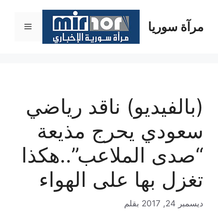
نتقل
لى
مرآة سوريا
القائمة
لمحتوى
(بالفيديو) ناقد رياضي
سعودي يحرج مذيعة
“صدى الملاعب”..هكذا
تغزل بها على الهواء
ديسمبر 24, 2017
بقلم