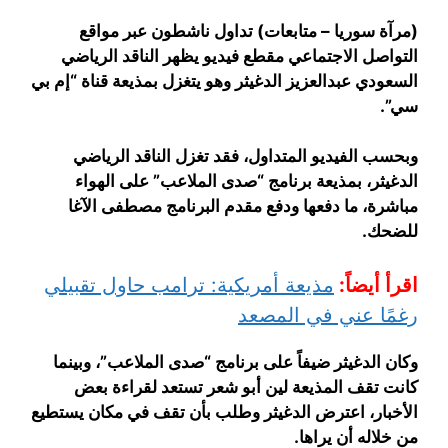
(مرآة سوريا – متابعات) تداول ناشطون عبر مواقع
التواصل الاجتماعي مقطع فيديو يظهر الناقد الرياضي
السعودي عبدالعزيز الدغيثر وهو يتغزل بمذيعة قناة “إم بي
سي”.
وبحسب الفيديو المتداول، فقد تغزل الناقد الرياضي
الدغيثر، بمذيعة برنامج “صدى الملاعب” على الهواء
مباشرة، ما دفعها ودفع مقدم البرنامج مصطفى الآغا
للضحك.
اقرأ أيضاً:
مذيعة أمريكية: ترامب حاول تقبيلي
رغمًا عني في المصعد
وكان الدغيثر ضيفاً على برنامج “صدى الملاعب”، وبينما
كانت تقف المذيعة لين أبو شعر تستعد لقراءة بعض
الأخبار، اعترض الدغيثر وطلب بأن تقف في مكان يستطيع
من خلاله أن يراها.