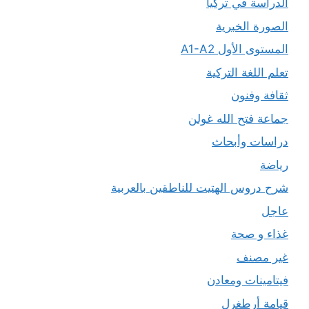
الدراسة في تركيا
الصورة الخبرية
المستوى الأول A1-A2
تعلم اللغة التركية
ثقافة وفنون
جماعة فتح الله غولن
دراسات وأبحاث
رياضة
شرح دروس الهتيت للناطقين بالعربية
عاجل
غذاء و صحة
غير مصنف
فيتامينات ومعادن
قيامة أرطغرل