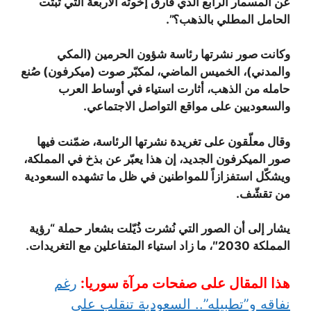
عن المسمار الرابع الذي فارق إخوته الأربعة التي ثبتت
الحامل المطلي بالذهب؟”.
وكانت صور نشرتها رئاسة شؤون الحرمين (المكي
والمدني)، الخميس الماضي، لمكبّر صوت (ميكرفون) صُنع
حامله من الذهب، أثارت استياء في أوساط العرب
والسعوديين على مواقع التواصل الاجتماعي.
وقال معلّقون على تغريدة نشرتها الرئاسة، ضمّنت فيها
صور الميكرفون الجديد، إن هذا يعبّر عن بذخ في المملكة،
ويشكّل استفزازاً للمواطنين في ظل ما تشهده السعودية
من تقشّف.
يشار إلى أن الصور التي نُشرت ذُيّلت بشعار حملة “رؤية
المملكة 2030″، ما زاد استياء المتفاعلين مع التغريدات.
هذا المقال على صفحات مرآة سوريا:
رغم
نفاقه و”تطبيله”.. السعودية تنقلب على