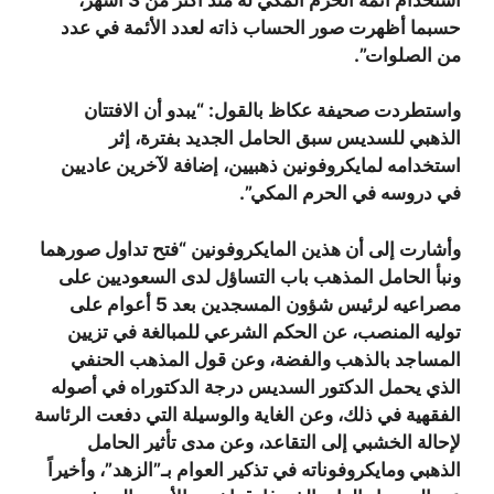
حسبما أظهرت صور الحساب ذاته لعدد الأئمة في عدد
من الصلوات”.
واستطردت صحيفة عكاظ بالقول: “يبدو أن الافتتان
الذهبي للسديس سبق الحامل الجديد بفترة، إثر
استخدامه لمايكروفونين ذهبيين، إضافة لآخرين عاديين
في دروسه في الحرم المكي”.
وأشارت إلى أن هذين المايكروفونين “فتح تداول صورهما
ونبأ الحامل المذهب باب التساؤل لدى السعوديين على
مصراعيه لرئيس شؤون المسجدين بعد 5 أعوام على
توليه المنصب، عن الحكم الشرعي للمبالغة في تزيين
المساجد بالذهب والفضة، وعن قول المذهب الحنفي
الذي يحمل الدكتور السديس درجة الدكتوراه في أصوله
الفقهية في ذلك، وعن الغاية والوسيلة التي دفعت الرئاسة
لإحالة الخشبي إلى التقاعد، وعن مدى تأثير الحامل
الذهبي ومايكروفوناته في تذكير العوام بـ”الزهد”، وأخيراً