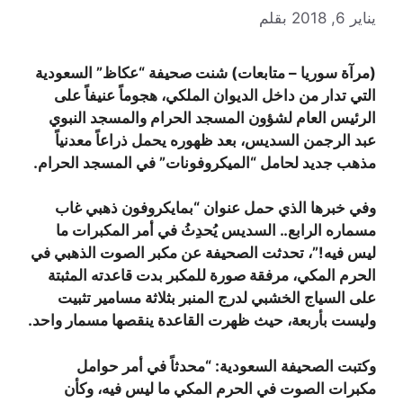
يناير 6, 2018
بقلم
(مرآة سوريا – متابعات) شنت صحيفة “عكاظ” السعودية
التي تدار من داخل الديوان الملكي، هجوماً عنيفاً على
الرئيس العام لشؤون المسجد الحرام والمسجد النبوي
عبد الرجمن السديس، بعد ظهوره يحمل ذراعاً معدنياً
مذهب جديد لحامل “الميكروفونات” في المسجد الحرام.
وفي خبرها الذي حمل عنوان “بمايكروفون ذهبي غاب
مسماره الرابع.. السديس يُحدِثُ في أمر المكبرات ما
ليس فيه!”، تحدثت الصحيفة عن مكبر الصوت الذهبي في
الحرم المكي، مرفقة صورة للمكبر بدت قاعدته المثبتة
على السياج الخشبي لدرج المنبر بثلاثة مسامير تثبيت
وليست بأربعة، حيث ظهرت القاعدة ينقصها مسمار واحد.
وكتبت الصحيفة السعودية: “محدثاً في أمر حوامل
مكبرات الصوت في الحرم المكي ما ليس فيه، وكأن