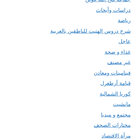
دراسات وأبحاث
رياضة
شرح دروس الهتيت للناطقين بالعربية
عاجل
غذاء و صحة
غير مصنف
فيتامينات ومعادن
قيامة أرطغرل
كوريا الشمالية
مانشيت
مجتمع و ميديا
مختارات الصحف
مرآة الاقتصاد