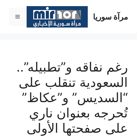
نتقل
لى
مرآة سوريا
القائمة
لمحتوى
رغم نفاقه و”تطبيله”..
السعودية تنقلب على
“السديس” و”عكاظ”
تُحرجه بعنوان ناري
على صفحتها الأولى