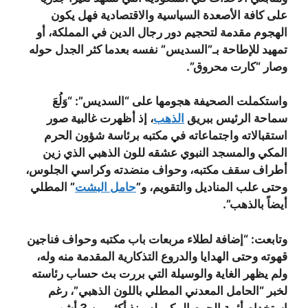
على كافة الأصعدة السياسية والاقتصادية فهل يكون
الهجوم مقدمة لتحجيم دور رجال الدين في المملكة، أو
تمهيد للإطاحة بـ”السديس” نفسه بعدما كثر الجدل حوله
وصار “كارت محروق”.
واستكملت الصحيفة هجومها على “السديس”: “وَلُعَ
سماحة الرئيس ببريق
الذهب
، إذ أظهرت غالبية صور
استقبالاته واجتماعاته في مكتبه برئاسة شؤون الحرم
المكي والمسجد النبوي عشقه للون الذهبي الذي زين
أطراف سقف مكتبه، وحواف منضدته وكراسي الجلوس،
وحتى علب المناديل والتقويم، و”
حامل البشت
” المطلي
أيضاً بالذهب”.
وتابعت: “إضافة لطلاء مربعات باب مكتبه وحواف فناجين
قهوته وحتى الهدايا والدروع التذكارية المقدمة منه وله،
ولم يظهر الغاية والوسيلة التي بررت بث حساب رئاسته
لخبر “الحامل المعدني المطلي باللون الذهبي”، رغم
استخدام أئمة الحرم المكي له منذ أكثر من 3 أشهر،