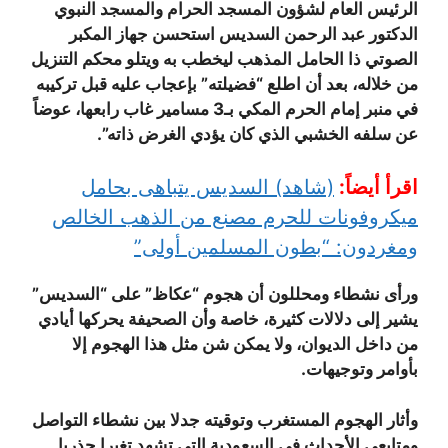
الرئيس العام لشؤون المسجد الحرام والمسجد النبوي
الدكتور عبد الرحمن السديس استحسن جهاز المكبر
الصوتي ذا الحامل المذهب ليخطب به ويتلو محكم التنزيل
من خلاله، بعد أن اطلع “فضيلته” بإعجاب عليه قبل تركيبه
في منبر إمام الحرم المكي بـ3 مسامير غاب رابعها، عوضاً
عن سلفه الخشبي الذي كان يؤدي الغرض ذاته”.
اقرأ أيضاً:
(شاهد) السديس يتباهى بحامل
ميكروفونات للحرم مصنع من الذهب الخالص
ومغردون: “بطون المسلمين أولى”
ورأى نشطاء ومحللون أن هجوم “عكاظ” على “السديس”
يشير إلى دلالات كثيرة، خاصة وأن الصحيفة يحركها أيادي
من داخل الديوان، ولا يمكن شن مثل هذا الهجوم إلا
بأوامر وتوجيهات.
وأثار الهجوم المستغرب وتوقيته جدلا بين نشطاء التواصل
ومتابعي الأحداث في السعودية التي تشهد تغيرا جذريا