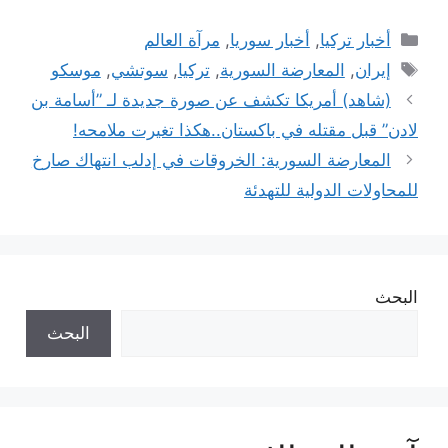
التصنيفات
أخبار تركيا
,
أخبار سوريا
,
مرآة العالم
الوسوم
إيران
,
المعارضة السورية
,
تركيا
,
سوتشي
,
موسكو
(شاهد) أمريكا تكشف عن صورة جديدة لـ ”أسامة بن
لادن” قبل مقتله في باكستان..هكذا تغيرت ملامحه!
المعارضة السورية: الخروقات في إدلب انتهاك صارخ
للمحاولات الدولية للتهدئة
البحث
البحث