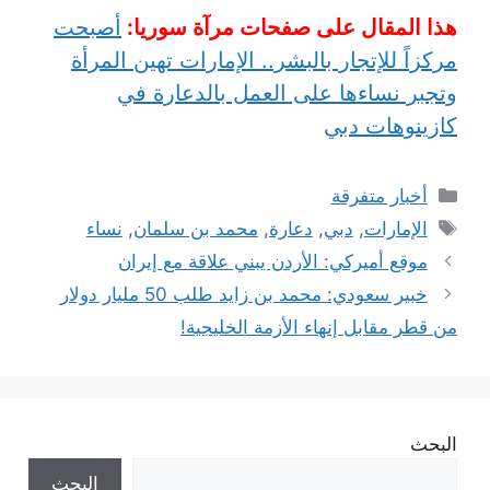
هذا المقال على صفحات مرآة سوريا:
أصبحت
مركزاً للإتجار بالبشر.. الإمارات تهين المرأة
وتجبر نساءها على العمل بالدعارة في
كازينوهات دبي
التصنيفات
أخبار متفرقة
الوسوم
الإمارات
,
دبي
,
دعارة
,
محمد بن سلمان
,
نساء
موقع أميركي: الأردن يبني علاقة مع إيران
خبير سعودي: محمد بن زايد طلب 50 مليار دولار
من قطر مقابل إنهاء الأزمة الخليجية!
البحث
البحث