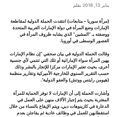
يناير 13, 2018
بقلم
(مرآة سوريا – متابعات) انتقدت الحملة الدولية لمقاطعة ​
الإمارات وضع ​المرأة​ في دولة ​الإمارات العربية المتحدة​
ووصفته بـ “المشين” الذي يشابه ظروف المرأة في
العصور الوسطى في ​أوروبا​.
وقالت الحملة الدولية في بيان صحفي “إن نظام الإمارات
يهين المرأة سواء الإماراتية أو تلك التي تنتمي لأي جنسية
أخرى، بحيث تعتبر الإمارات مركزا للإتجار بالبشر وذلك
حسب ​التقرير السنوي​ للخارجية الأميركية وتقارير منظمة
(​هيومن رايتس ووتش​) والعفو الدولية”.
وأشارت الحملة إلى أن الإمارات لا توفر الحماية للمرأة
المغتربة بحيث يتم إجبار الآلاف منهن على العمل في
الدعارة في كازينوهات دبي، ويتم الإيقاع بالنساء من خلال
استقطابهن للعمل في وظائف عادية ثم يفاجئن بعدم