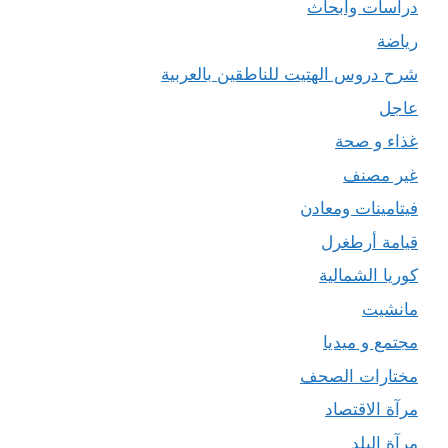
دراسات وأبحاث
رياضة
شرح دروس الهتيت للناطقين بالعربية
عاجل
غذاء و صحة
غير مصنف
فيتامينات ومعادن
قيامة أرطغرل
كوريا الشمالية
مانشيت
مجتمع و ميديا
مختارات الصحف
مرآة الاقتصاد
مرآة البلد