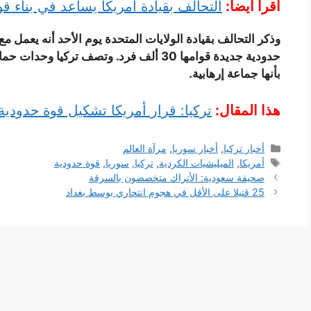
اقرأ أيضاً:
التحالف بقيادة أمريكا يساعد في بناء ق
وذكر التحالف بقيادة الولايات المتحدة يوم الأحد أنه يعمل م
حدودية جديدة قوامها 30 ألف فرد. وتصف ترك
بأنها جماعة إرهابية.
هذا المقال:
تركيا: قرار أمريكا تشكيل قوة حدودية 
التصنيفات
أخبار تركيا
,
أخبار سوريا
,
مرآة العالم
الوسوم
أمريكا
,
الميليشيات الكردية
,
تركيا
,
سوريا
,
قوة حدودية
صحيفة سعودية: الأتراك متخصصون بالسرقة
25 قتيلا على الأقل في هجوم انتحاري بوسط بغداد