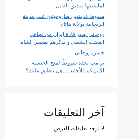
لملتقطها صديق القاتل!
سقوط قذيفتين صاروخيتين على مدينة
الريحانية بولاية هاتاي
روحاني يحذر قادة إيران من تجاهل
الغضب الشعبي و يذكّرهم بمصير الشاه!
حسن روحاني
ترامب يحدد شروطًا لمنح الجنسية
الأمريكية للأجانب.. هل تنطبق عليك؟
آخر التعليقات
لا توجد تعليقات للعرض.