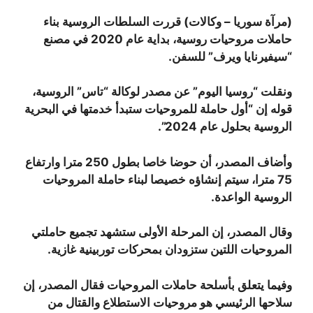
(مرآة سوريا – وكالات) قررت السلطات الروسية بناء
حاملات مروحيات روسية، بداية عام 2020 في مصنع
“سيفيرنايا ويرف” للسفن.
ونقلت “روسيا اليوم” عن مصدر لوكالة “تاس” الروسية،
قوله إن “أول حاملة للمروحيات ستبدأ خدمتها في البحرية
الروسية بحلول عام 2024”.
وأضاف المصدر، أن حوضا خاصا بطول 250 مترا وارتفاع
75 مترا، سيتم إنشاؤه خصيصا لبناء حاملة المروحيات
الروسية الواعدة.
وقال المصدر، إن المرحلة الأولى ستشهد تجميع حاملتي
المروحيات اللتين ستزودان بمحركات توربينية غازية.
وفيما يتعلق بأسلحة حاملات المروحيات فقال المصدر، إن
سلاحها الرئيسي هو مروحيات الاستطلاع والقتال من