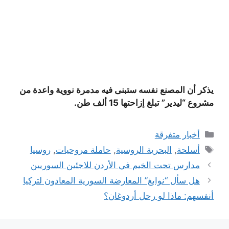
يذكر أن المصنع نفسه ستبنى فيه مدمرة نووية واعدة من
مشروع “ليدير” تبلغ إزاحتها 15 ألف طن.
التصنيفات
أخبار متفرقة
الوسوم
أسلحة
,
البحرية الروسية
,
حاملة مروحيات
,
روسيا
مدارس تحت الخيم في الأردن للاجئين السوريين
هل سأل “نوابغ” المعارضة السورية المعادون لتركيا
أنفسهم: ماذا لو رحل أردوغان؟