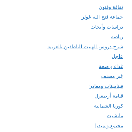
ثقافة وفنون
جماعة فتح الله غولن
دراسات وأبحاث
رياضة
شرح دروس الهتيت للناطقين بالعربية
عاجل
غذاء و صحة
غير مصنف
فيتامينات ومعادن
قيامة أرطغرل
كوريا الشمالية
مانشيت
مجتمع و ميديا