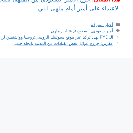
الاعتداء على أمير أمام ملهى ليلي
التصنيفات
أخبار متفرقة
الوسوم
أمير سعودي
,
السعودية
,
فتيات
,
ملهى
الـ PYD يهدد تركيا عبر موقع سبوتنيك الروسي:روسيا وواشنطن لن تقفا مكتوفتي الأيدي في عفرين
عفرين: خروج عوائل بعض القيادات من المدينة باتجاه حلب