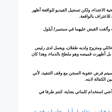
ة الاعتداء، ولكن تسجيل الفيديو للواقعة أظهر
للاعتراف بالواقعة.
ت وألقت القبض عليهما في سبتمبر/ أيلول
عائلي ومتزوج ولديه طفلان، ويعمل لدى رئيس
 بل أظهرت قميصه وهو ملطخ بالدماء، وهذا كان
 سيتم فرض عقوبة السجن مع وقف التنفيذ، لأني
ن الكفالة لابنه.
 أعني استخدام كلماتي بعناية، كنتم طرفا في
ة فتاتين.. تفاصيل أولى جلسات قضية