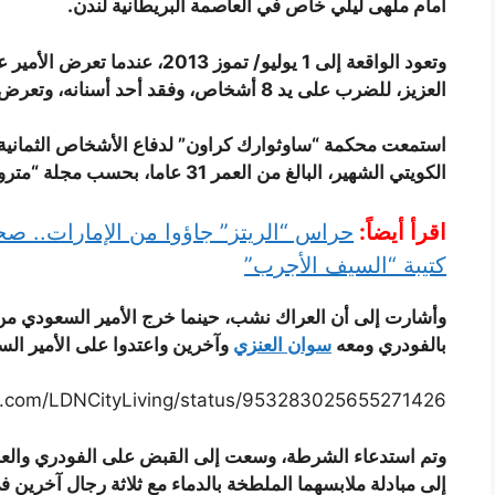
أمام ملهى ليلي خاص في العاصمة البريطانية لندن.
وتعود الواقعة إلى 1 يوليو/ تموز 
العزيز، للضرب على يد 8 أشخاص، وفقد أحد أسنانه، وتعرض لعدد من الكدمات.
استمعت محكمة “ساوثوارك كراون” لدفاع الأشخاص الثمانية،
الكويتي الشهير، البالغ من العمر 31 عاما، بحسب مجلة “مترو” البريطانية.
اقرأ أيضاً:
حراس “الريتز” جاؤوا من الإمارات.. 
كتيبة “السيف الأجرب”
وأشارت إلى أن العراك نشب، حينما خرج الأمير السعودي من 
بالفودري ومعه
سوان العنزي
وآخرين واعتدوا على الأمير الس
ter.com/LDNCityLiving/status/953283025655271426
وتم استدعاء الشرطة، وسعت إلى القبض على الفودري والعنزي
إلى مبادلة ملابسهما الملطخة بالدماء مع ثلاثة رجال آخرين 