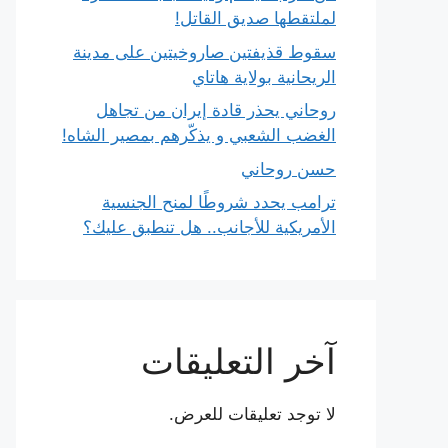
لملتقطها صديق القاتل!
سقوط قذيفتين صاروخيتين على مدينة
الريحانية بولاية هاتاي
روحاني يحذر قادة إيران من تجاهل
الغضب الشعبي و يذكّرهم بمصير الشاه!
حسن روحاني
ترامب يحدد شروطًا لمنح الجنسية
الأمريكية للأجانب.. هل تنطبق عليك؟
آخر التعليقات
لا توجد تعليقات للعرض.