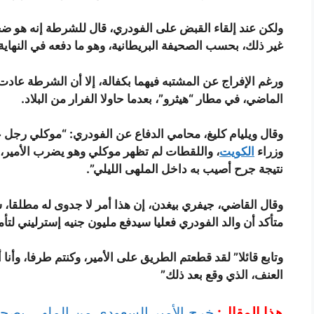
ولكن عند إلقاء القبض على الفودري، قال للشرطة إنه هو ضحي
غير ذلك، بحسب الصحيفة البريطانية، وهو ما دفعه في النهاية 
ورغم الإفراج عن المشتبه فيهما بكفالة، إلا أن الشرطة عاد
الماضي، في مطار “هيثرو”، بعدما حاولا الفرار من البلاد.
وقال ويليام كليغ، محامي الدفاع عن الفودري: “موكلي رجل 
وزراء
الكويت
، واللقطات لم تظهر موكلي وهو يضرب الأمير،
نتيجة جرح أصيب به داخل الملهى الليلي”.
وقال القاضي، جيفري بيغدن، إن هذا أمر لا جدوى له مطلقا،
متأكد أن والد الفودري فعليا سيدفع مليون جنيه إسترليني لتأمي
وتابع قائلا” لقد قطعتم الطريق على الأمير، وكنتم طرفا، وأنا
العنف، الذي وقع بعد ذلك”
هذا المقال:
خرج الأمير السعودي من الملهى بصحب