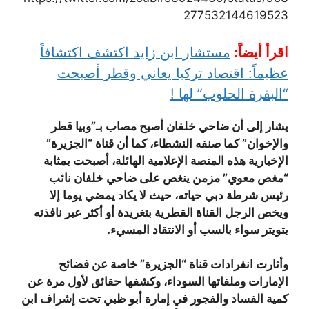
277532144619523
اقرأ أيضاً:
مستشار ابن زايد اكتشف اكتشافاً
عظيماً: اقتصاد تركيا يعاني وقطر أصبحت
“البقرة الحلوب” لها !
يشار إلى أن ضاحي خلفان أصبح مصاب بـ”وبيا قطر
والإخوان” كما صنفه النشطاء، كما أن قناة “الجزيرة”
الإخبارية هذه المنصة الإعلامية الهائلة، أصبحت بمثابة
“مغص معوي” مزمن ينغص على ضاحي خلفان نائب
رئيس شرطة دبي حياته، حيث لا يكاد يمضي يوما إلا
ويخص الرجل القناة القطرية بتغريدة أو أكثر عبر نافذته
بتويتر سواء بالسب أو الانتقاد المسيء.
وأثارت انفرادات قناة “الجزيرة” خاصة عن فضائح
الإمارات وملفاتها السوداء، وكشفها حقائق لأول مرة عن
كمية الفساد والفجور في إمارة أبو ظبي تحت إشراف ابن