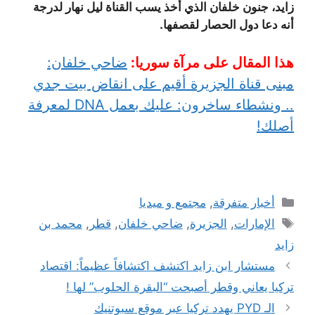
زايد، جنون خلفان الذي أخذ يسب القناة ليل نهار لدرجة
أنه دعا دول الحصار لقصفها.
هذا المقال على مرآة سوريا:
ضاحي خلفان:
مبنى قناة الجزيرة أقيم على انقاض بيت جدي
.. ونشطاء ساخرون: عليك بعمل DNA لمعرفة
أصلك!
التصنيفات
أخبار متفرقة
,
مجتمع و ميديا
الوسوم
الإمارات
,
الجزيرة
,
ضاحي خلفان
,
قطر
,
محمد بن
زايد
مستشار ابن زايد اكتشف اكتشافاً عظيماً: اقتصاد
تركيا يعاني وقطر أصبحت “البقرة الحلوب” لها !
الـ PYD يهدد تركيا عبر موقع سبوتنيك