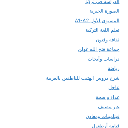
الدراسة في تركيا
الصورة الخبرية
المستوى الأول A1-A2
تعلم اللغة التركية
ثقافة وفنون
جماعة فتح الله غولن
دراسات وأبحاث
رياضة
شرح دروس الهتيت للناطقين بالعربية
عاجل
غذاء و صحة
غير مصنف
فيتامينات ومعادن
قيامة أرطغرل