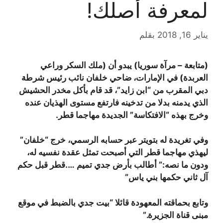
لمعرفة أصلك!
يناير 16, 2018
بقلم
(متابعة – مرآة سوريا) يبدو أن (ملك السكر وراعي
العربدة) في الإمارات، ضاحي خلفان نائب رئيس شرطة
دبي المقرب من “ابن زايد”، قد قام بأكل مخدر الحشيش
الذي يدمنه بدلا من تدخينه فارتفع مستوى الهذيان عنده
وخرج بهذه “الافتكاسة” الجديدة مهاجما قطر.
وفي تغريدة له بتويتر عبر حسابه الرسمي، خرج “خلفان”
ليهذي مهاجما قطر التي أصبحت تمثل عقدة نفسيه له،
ودون ما نصه:” أطالب بأرض جدي تميم ….قطر قبل حكم
آل ثاني حكمها بني ياس”
وتابع بحماقته المعهودة قائلا “بيت جدي بالضبط في موقع
مبنى قناة الجزيرة.”