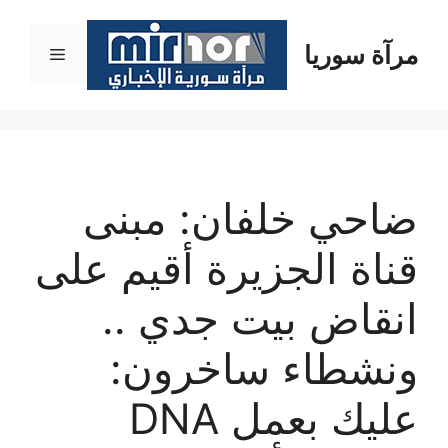
نتقل
لى
مرآة سوريا
القائمة
لمحتوى
ضاحي خلفان: مبنى
قناة الجزيرة أقيم على
انقاض بيت جدي ..
ونشطاء ساخرون:
عليك بعمل DNA