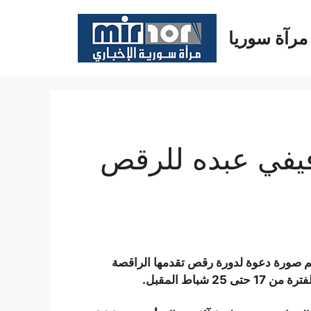
مرآة سوريا
فيفي عبده للرقص
الم صورة دعوة لدورة رقص تقدمها الراقصة
شباط المقبل
.