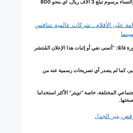
ويتضح في صورة الدعوة المتداولة أن الدورة متاحة للرجال والنساء برسوم تبلغ 3 آلاف ريال، أي بنحو 800
تامة على الأفلام.. شركات عالمية تتنافس
ائلا: “أتمنى نفي أو إثبات هذا الإعلان المُنتشر
لخبر، كما لم يصدر أي تصريحات رسمية عنه من
جتماعي المختلفة، خاصة “تويتر” الأكثر استخداما
صحتها
.
رقص يثير الجدل