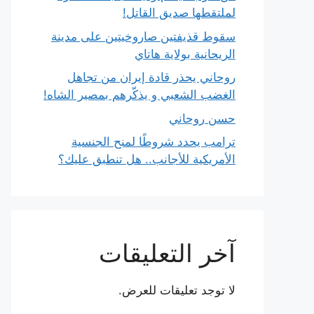
لملتقطها صديق القاتل!
سقوط قذيفتين صاروخيتين على مدينة
الريحانية بولاية هاتاي
روحاني يحذر قادة إيران من تجاهل
الغضب الشعبي و يذكّرهم بمصير الشاه!
حسن روحاني
ترامب يحدد شروطًا لمنح الجنسية
الأمريكية للأجانب.. هل تنطبق عليك؟
آخر التعليقات
لا توجد تعليقات للعرض.