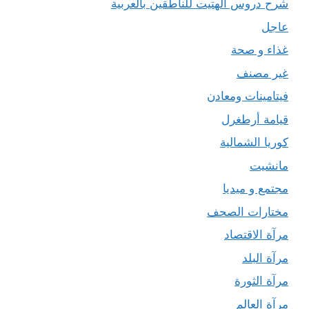
شرح دروس الهتيت للناطقين بالعربية
عاجل
غذاء و صحة
غير مصنف
فيتامينات ومعادن
قيامة أرطغرل
كوريا الشمالية
مانشيت
مجتمع و ميديا
مختارات الصحف
مرآة الاقتصاد
مرآة البلد
مرآة الثورة
مرآة العالم