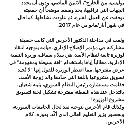
بوليسية من الخارج”، الاثنين الماضي، ودون أن يحدد
الجهات التي تراقبها، بحد وصفه. موضحاً أن جمعيته
توقفت عن العمل، لفترة، ثم عاودت نشاطها، كما قال،
في شهر أيار/مايو من عام 2017.
ولفت في مداخلة الدكتور الأخرس التي كانت حصيلة
مشاركته في مؤتمر الإصلاح الإداري، قيامه بتوجيه انتقاد
لوزيرة تابعة لنظام الأسد
،
هي سلام سفاف، وزيرة التنمية
الإدارية، مطالباً إياها باستخدام “لغة بسيطة ومفهومة” في
عرض مقترحها. مما اضطر الوزيرة للقول إنها “لا تُجيد”
تسويق مشروعها باللغة التي حدّدها والد زوجة الأسد،
فقامت مستشارة رئيس النظام السوري، بثينة شعبان،
بالتدخل عند هذه النقطة، مقترحة تشكيل لجنة لتسويق
مشروع الوزيرة!
وكذلك قام الأخرس بتوجيه نقد لحال الجامعات السورية،
وبحضور وزير التعليم العالي الذي أكّد، بدوره، كلام
الأخرس.