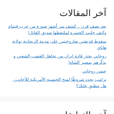
آخر المقالات
بعد نصف قرن .. كشف سر أشهر صورة من حرب فيتنام
وكيف جلبت الحسرة لملتقطها صديق القاتل!
سقوط قذيفتين صاروخيتين على مدينة الريحانية بولاية
هاتاي
روحاني يحذر قادة إيران من تجاهل الغضب الشعبي و
يذكّرهم بمصير الشاه!
حسن روحاني
ترامب يحدد شروطًا لمنح الجنسية الأمريكية للأجانب..
هل تنطبق عليك؟