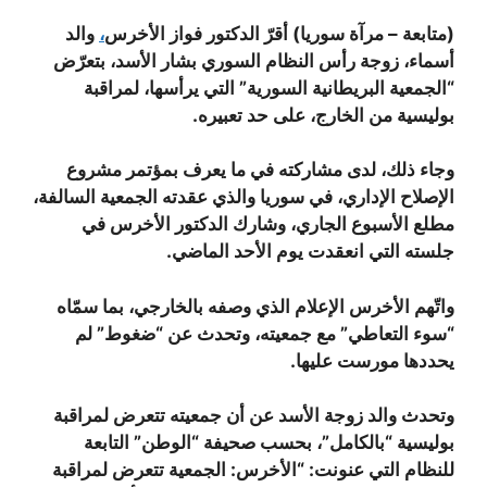
(متابعة – مرآة سوريا) أقرّ الدكتور فواز الأخرس
،
والد
أسماء، زوجة رأس النظام السوري بشار الأسد، بتعرّض
“الجمعية البريطانية السورية” التي يرأسها، لمراقبة
بوليسية من الخارج، على حد تعبيره.
وجاء ذلك، لدى مشاركته في ما يعرف بمؤتمر مشروع
الإصلاح الإداري، في سوريا والذي عقدته الجمعية السالفة،
مطلع الأسبوع الجاري، وشارك الدكتور الأخرس في
جلسته التي انعقدت يوم الأحد الماضي.
واتّهم الأخرس الإعلام الذي وصفه بالخارجي، بما سمّاه
“سوء التعاطي” مع جمعيته، وتحدث عن “ضغوط” لم
يحددها مورست عليها.
وتحدث والد زوجة الأسد عن أن جمعيته تتعرض لمراقبة
بوليسية “بالكامل”، بحسب صحيفة “الوطن” التابعة
للنظام التي عنونت: “الأخرس: الجمعية تتعرض لمراقبة