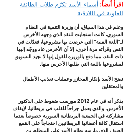
اقرأ أيضاً:
أسماء الأسد تكرّم طلاب الطائفة
العلوية في اللاذقية
وعلم في هذا السياق، أن وزيرة التنمية في النظام
السوري، كانت استجابت للنقد الذي وجهه الأخرس
لـ”اللغة الفنية” التي عرضت بها مشروعها، فعدّلت في
النص وقرأته مرة أخرى، إلا أن الأخرس عاد ووجّه إليها
ذات النقد، مما دفع بالوزيرة للقول إنها لا تجيد التسويق
لمشروعها باللغة التي طلبها الأخرس منها.
نصَح الأسد بإنكار المجازر وعمليات تعذيب الأطفال
والمعتقلين
يذكر أنه في عام 2012 مورست ضغوط على الدكتور
الأخرس، والذي يعمل جراحاً للقلب في بريطانيا، لإيقاف
مشاركته في الجمعية البريطانية السورية خصوصاً بعدما
استقال كافة أعضائها البريطانيين احتجاجاً على القمع
العنيف الذي مارسه نظام الأسد على المتظاهرين