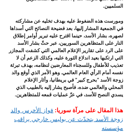
السلميين.
ومورست هذه الضغوط عليه بهدف تخليه عن مشاركته
في الجمعية المشار إليها، بعد فضيحة النصائح التي أسداها
لصهره، بشار الأسد، حينما اقترح عليه تبرير أوامر إطلاق
النار على المتظاهرين السوريين، عبر حثّ بشار الأسد
على الرد على تقارير الإعلام العالمي التي كشفت المجازر
التي ارتكبها بعيد اندلاع الثورة عليه، وكذلك الزعم أن لا
تعذيب للأطفال وللسجناء المعارضين لنظامه، بهدف تبرئة
نفسه أمام الرأي العام العالمي. وهو الأمر الذي أوقع والد
زوجة الأسد “بحرج كبير” في بريطانيا، وأثار الإعلام
المحلي والعالمي ضده، فأصبح يشار إليه بالطبيب الذي
يسدي النصح للأسد، في عزّ عمليات قمعه للمتظاهرين.
هذا المقال على مرآة سوريا:
فواز الأخرس والد
زوجة الأسد يتحدّث عن بوليس خارجي يراقب
مؤسسته