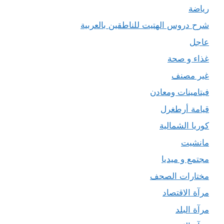
رياضة
شرح دروس الهتيت للناطقين بالعربية
عاجل
غذاء و صحة
غير مصنف
فيتامينات ومعادن
قيامة أرطغرل
كوريا الشمالية
مانشيت
مجتمع و ميديا
مختارات الصحف
مرآة الاقتصاد
مرآة البلد