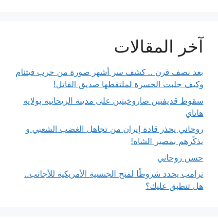
آخر المقالات
بعد نصف قرن .. كشف سر أشهر صورة من حرب فيتنام
وكيف جلبت الحسرة لملتقطها صديق القاتل!
سقوط قذيفتين صاروخيتين على مدينة الريحانية بولاية
هاتاي
روحاني يحذر قادة إيران من تجاهل الغضب الشعبي و
يذكّرهم بمصير الشاه!
حسن روحاني
ترامب يحدد شروطًا لمنح الجنسية الأمريكية للأجانب..
هل تنطبق عليك؟