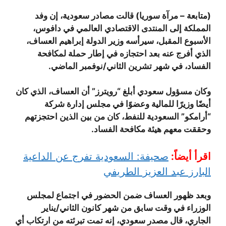
(متابعة – مرآة سوريا) قالت مصادر سعودية، إن وفد
المملكة إلى المنتدى الاقتصادي العالمي في دافوس،
الأسبوع المقبل، سيرأسه وزير الدولة إبراهيم العساف،
الذي أفرج عنه بعد احتجازه في إطار حملة لمكافحة
الفساد، في شهر تشرين الثاني/نوفمبر الماضي.
وكان مسؤول سعودي أبلغ “رويترز” أن العساف، الذي كان
أيضًا وزيرًا للمالية وعضوًا في مجلس إدارة شركة
“أرامكو” السعودية للنفط، كان من بين الذين احتجزتهم
وحققت معهم هيئة مكافحة الفساد.
اقرأ أيضاً:
صحيفة: السعودية تفرج عن الداعية
البارز عبد العزيز الطريفي
وبعد ظهور العساف ضمن الحضور في اجتماع لمجلس
الوزراء في وقت سابق من شهر كانون الثاني/يناير
الجاري، قال مصدر سعودي، إنه تمت تبرئته من ارتكاب أي