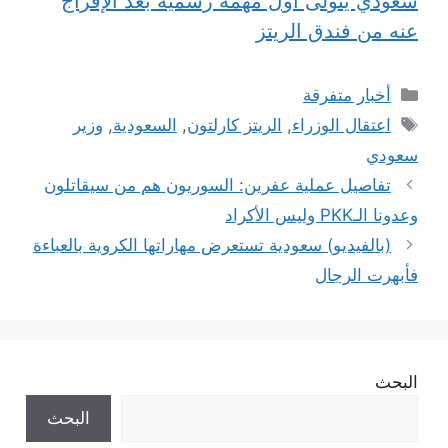
سعودي يتولى أول مهمة رسمية بعد الإفراج
عنه من فندق الريتز
التصنيفات
أخبار متفرقة
الوسوم
اعتقال الوزراء
,
الريتز كارلتون
,
السعودية
,
وزير
سعودي
تفاصيل عملية عفرين: السوريون هم من سيقاتلون
وعدونا الـPKK وليس الأكراد
(بالفيديو) سعودية تستعرض مهاراتها الكروية بالعباءة
فأبهرت الرجال
البحث
البحث