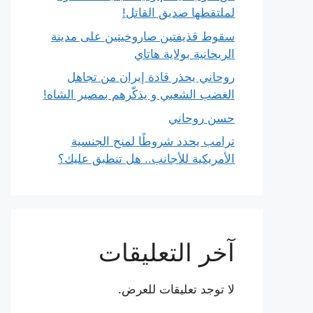
لملتقطها صديق القاتل!
سقوط قذيفتين صاروخيتين على مدينة
الريحانية بولاية هاتاي
روحاني يحذر قادة إيران من تجاهل
الغضب الشعبي و يذكّرهم بمصير الشاه!
حسن روحاني
ترامب يحدد شروطًا لمنح الجنسية
الأمريكية للأجانب.. هل تنطبق عليك؟
آخر التعليقات
لا توجد تعليقات للعرض.