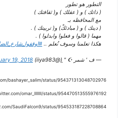
التطور هو تطور
( ذاتك ) و ( عقلك ) و( ثقافتك )
مع المحافظه بـ
( دينك ) و ( مبادئكْ) و( تربيتك ) .
مهما ( قالوا و فعلوا وابدلوا ) .
هكذا تعلمنا وسوف نُعلم ..
#اوقفوا_شارع_الضل
— ف ' شمر ☪︎ "̯ (@iiya983)
uary 19, 2018
r.com/bashayer_salim/status/954371313048702976
twitter.com/omar_lllllll/status/954470513555976192
ter.com/SaudiFalcon9/status/954533187228708864