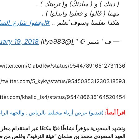
( دينك ) و ( مبادئكْ) و( تربيتك ) .
مهما ( قالوا و فعلوا وابدلوا ) .
هكذا تعلمنا وسوف نُعلم ..
#اوقفوا_شارع_الضل
— ف ' شمر ☪︎ "̯ (@iiya983)
uary 19, 2018
/twitter.com/ClabdRw/status/954478916512731136
://twitter.com/5_kyky/status/954503531230318593
witter.com/khalid_is4/status/954486635164520454
اقرأ أيضاً:
(فيديو) عرض أزياء مختلط بالرياض.. والجهة الراعية 
وتشهد السعودية مؤخراً نشاطًا فنيًا مكثفًا عبر استقدام مط
العهد السعودي محمد بن سلمان “هيئة الترفيه”، وقلص من صل