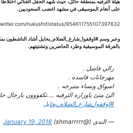
هيئة الترفيه بمنطقة حائل، حيث شهد الحفل الغنائي اختلاطاً 
على أنغام الموسيقى في مشهد اغضب السعوديين.
/twitter.com/hukusfof/status/954611755107397632
وعبر وسم #اوقفوا_شارع_الضلام_بحايل أشاد الناشطون بما
بالفرقة الموسيقية وطرد الحاضرين وتشتيتهم.
رالي فاشل .
مهرجانات فاسده .
اسواق ونساء متبرجه .
الئ متئ ياوزاره الترفيه ….تكفووون يارجال حاي
#اوقفوا_شارع_الضلام_بحايل
— الندى (@shmarrrrr)
January 19, 2018