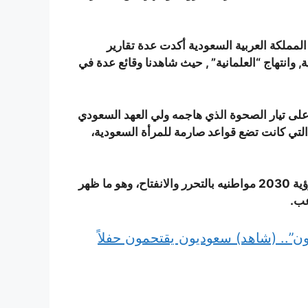
مملكة العربية السعودية أكدت عدة تقارير
, وانتهاج “العلمانية” , حيث شاهدنا وقائع عدة في
لى تيار الصحوة الذي هاجمه ولي العهد السعودي
 التي كانت تضع قواعد صارمة للمرأة السعودية،
ووعد “ابن سلمان” عبر رؤيته الجديدة للسعودية المعروفة برؤية 2030 مواطنيه بالتحرر والانفتاح، وهو ما ظهر
عب.
”.. (شاهد) سعوديون يقتحمون حفلاً