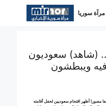
مرآة سوريا
. (شاهد) سعوديون
رفيه ويبطشون
عا مصورا أظهر اقتحام سعوديين لحفل أقامته