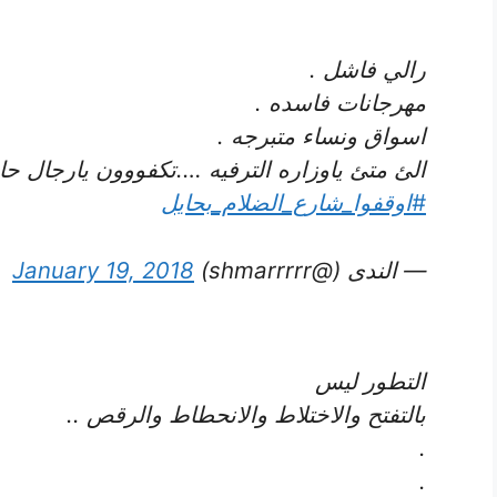
رالي فاشل .
مهرجانات فاسده .
اسواق ونساء متبرجه .
الئ متئ ياوزاره الترفيه ….تكفووون يارجال حاي
#اوقفوا_شارع_الضلام_بحايل
— الندى (@shmarrrrr)
January 19, 2018
التطور ليس
بالتفتح والاختلاط والانحطاط والرقص ..
.
.