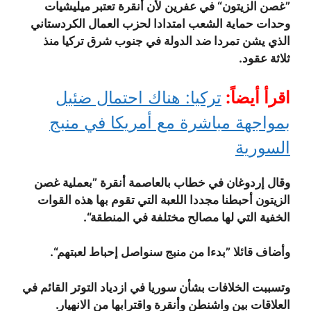
”غصن الزيتون“ في عفرين لأن أنقرة تعتبر ميليشيات
وحدات حماية الشعب امتدادا لحزب العمال الكردستاني
الذي يشن تمردا ضد الدولة في جنوب شرق تركيا منذ
ثلاثة عقود.
اقرأ أيضاً:
تركيا: هناك احتمال ضئيل
بمواجهة مباشرة مع أمريكا في منبج
السورية
وقال إردوغان في خطاب بالعاصمة أنقرة ”بعملية غصن
الزيتون أحبطنا مجددا اللعبة التي تقوم بها هذه القوات
الخفية التي لها مصالح مختلفة في المنطقة“.
وأضاف قائلا ”بدءا من منبج سنواصل إحباط لعبتهم“.
وتسببت الخلافات بشأن سوريا في ازدياد التوتر القائم في
العلاقات بين واشنطن وأنقرة واقترابها من الانهيار.