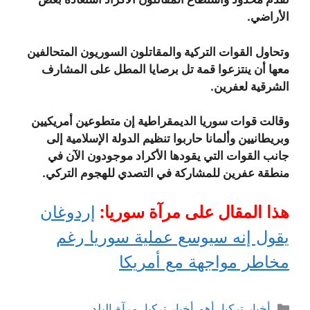
الأراضي.
وتحاول القوات التركية والمقاتلون السوريون المتحالفين
معها أن ينتزعوا قمة تل برصايا المطل على المشارف
الشرقية لعفرين.
وقالت قوات سوريا الديمقراطية إن متطوعين أمريكيين
وبريطانيين وألمانا حاربوا تنظيم الدولة الإسلامية إلى
جانب القوات التي يقودها الأكراد موجودون الآن في
منطقة عفرين للمشاركة في التصدي للهجوم التركي.
هذا المقال على مرآة سوريا:
إردوغان
يقول إنه سيوسع عملية سوريا رغم
مخاطر مواجهة مع أمريكا
التصنيفات
أخبار تركيا
,
أهم أخبار تركيا
,
مرآة البلد