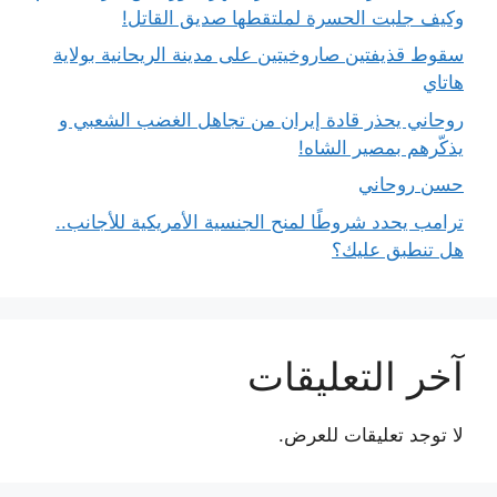
وكيف جلبت الحسرة لملتقطها صديق القاتل!
سقوط قذيفتين صاروخيتين على مدينة الريحانية بولاية
هاتاي
روحاني يحذر قادة إيران من تجاهل الغضب الشعبي و
يذكّرهم بمصير الشاه!
حسن روحاني
ترامب يحدد شروطًا لمنح الجنسية الأمريكية للأجانب..
هل تنطبق عليك؟
آخر التعليقات
لا توجد تعليقات للعرض.