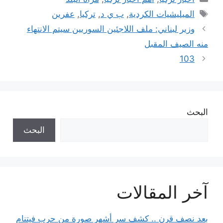
الوسوم
الميليشيات الكردية
,
ب ي د
,
تركيا
,
عفرين
وزير لبناني: ملف اللاجئين السوريين سيتم الانتهاء
منه الصيف المقبل
103
البحث
البحث
آخر المقالات
بعد نصف قرن .. كشف سر أشهر صورة من حرب فيتنام