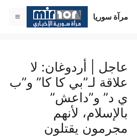
نتقل
لى
مرآة سوريا
القائمة
لمحتوى
عاجل | أردوغان: لا
علاقة لـ”بي كا كا” و”ب
ي د” و”داعش”
بالإسلام، لأنهم
مجرمون يقتلون