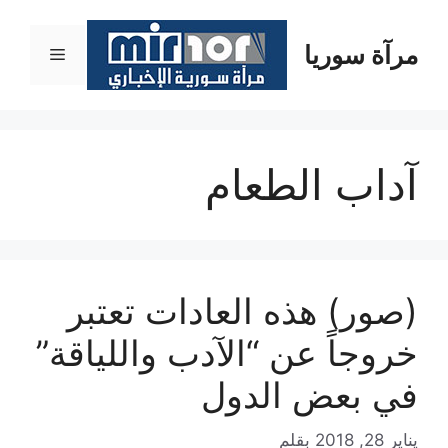
نتقل
لى
مرآة سوريا
القائمة
لمحتوى
آداب الطعام
(صور) هذه العادات تعتبر
خروجاً عن “الآدب واللياقة”
في بعض الدول
يناير 28, 2018
بقلم