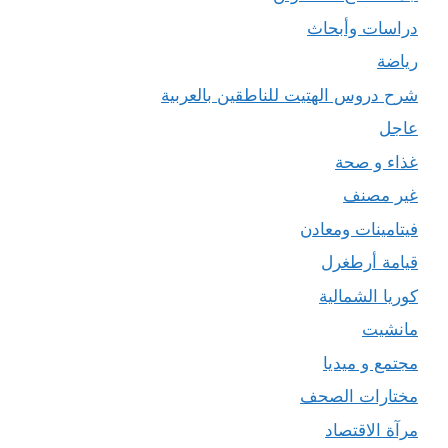
دراسات وأبحاث
رياضة
شرح دروس الهتيت للناطقين بالعربية
عاجل
غذاء و صحة
غير مصنف
فيتامينات ومعادن
قيامة أرطغرل
كوريا الشمالية
مانشيت
مجتمع و ميديا
مختارات الصحف
مرآة الاقتصاد