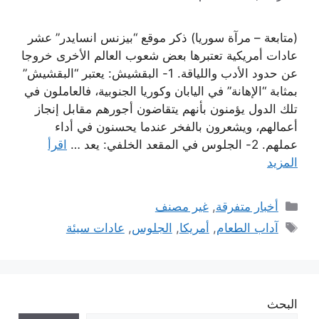
(متابعة – مرآة سوريا) ذكر موقع “بيزنس انسايدر” عشر
عادات أمريكية تعتبرها بعض شعوب العالم الأخرى خروجا
عن حدود الأدب واللياقة. 1- البقشيش: يعتبر “البقشيش”
بمثابة “الإهانة” في اليابان وكوريا الجنوبية، فالعاملون في
تلك الدول يؤمنون بأنهم يتقاضون أجورهم مقابل إنجاز
أعمالهم، ويشعرون بالفخر عندما يحسنون في أداء
عملهم. 2- الجلوس في المقعد الخلفي: يعد …
اقرأ
المزيد
التصنيفات
أخبار متفرقة
,
غير مصنف
الوسوم
آداب الطعام
,
أمريكا
,
الجلوس
,
عادات سيئة
البحث