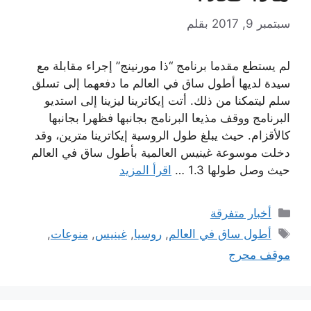
سبتمبر 9, 2017
بقلم
لم يستطع مقدما برنامج “ذا مورنينج” إجراء مقابلة مع
سيدة لديها أطول ساق في العالم ما دفعهما إلى تسلق
سلم ليتمكنا من ذلك. أتت إيكاترينا ليزينا إلى استديو
البرنامج ووقف مذيعا البرنامج بجانبها فظهرا بجانبها
كالأقزام. حيث يبلغ طول الروسية إيكاترينا مترين، وقد
دخلت موسوعة غينيس العالمية بأطول ساق في العالم
حيث وصل طولها 1.3 …
اقرأ المزيد
التصنيفات
أخبار متفرقة
الوسوم
أطول ساق في العالم
,
روسيا
,
غينيس
,
منوعات
,
موقف محرج