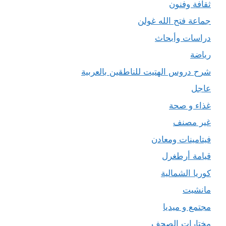
ثقافة وفنون
جماعة فتح الله غولن
دراسات وأبحاث
رياضة
شرح دروس الهتيت للناطقين بالعربية
عاجل
غذاء و صحة
غير مصنف
فيتامينات ومعادن
قيامة أرطغرل
كوريا الشمالية
مانشيت
مجتمع و ميديا
مختارات الصحف