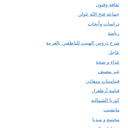
ثقافة وفنون
جماعة فتح الله غولن
دراسات وأبحاث
رياضة
شرح دروس الهتيت للناطقين بالعربية
عاجل
غذاء و صحة
غير مصنف
فيتامينات ومعادن
قيامة أرطغرل
كوريا الشمالية
مانشيت
مجتمع و ميديا