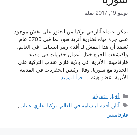
يوليو 19, 2017
بقلم
تمكن علماء آثار في تركيا من العثور على نقش موجود
على جرة مياه فخارية أثرية تعود لما قبل 3700 عام
يُعتقد أن هذا النقش لـ”أقدم رمز ابتسامة” في العالم.
واكتشفت الجرة خلال أعمال حفريات في مدينة
قارقاميش الأثرية، في ولاية غازي عنتاب التركية على
الحدود مع سوريا. وقال رئيس الحفريات في المدينة
الأثرية، عضو هيئة …
اقرأ المزيد
التصنيفات
أخبار متفرقة
الوسوم
آثار
,
أقدم ابتسامة في العالم
,
تركيا
,
غازي عنتاب
,
قارقاميش