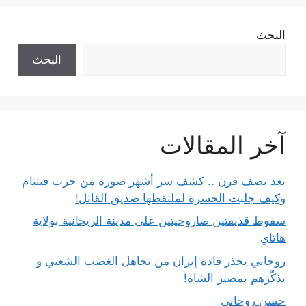
البحث
البحث
آخر المقالات
بعد نصف قرن .. كشف سر أشهر صورة من حرب فيتنام
وكيف جلبت الحسرة لملتقطها صديق القاتل!
سقوط قذيفتين صاروخيتين على مدينة الريحانية بولاية
هاتاي
روحاني يحذر قادة إيران من تجاهل الغضب الشعبي و
يذكّرهم بمصير الشاه!
حسن روحاني