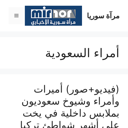
نتقل
لى
مرآة سوريا
القائمة
لمحتوى
أمراء السعودية
(فيديو+صور) أميرات
وأمراء وشيوخ سعوديون
بملابس داخلية في يخت
على أشهر شواطئ تركيا