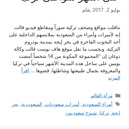
يوليو 2, 2017
بقلم
تناقلت مواقع وصحف تركية صوراً ومقاطع فيديو قالت
إنه لأميرات وأمراء من السعودية بملابسهم الداخلية على
أحد اليخوت الفاخرة في بحر إيجه بمدينة بودروم
التركية. وبحسب ما نقل موقع هاف بوست قالت وكالة
دوغان إن “المجموعة المكونة من 14 شخصاً أمضت
يومين على ساحل هذه المدينة الأشهر سياحياً في تركيا
والمعروفة بجمال طبيعتها وشاطئها، قضوها …
اقرأ
المزيد
التصنيفات
مرآة العالم
الوسوم
أمراء السعودية
,
أميرات سعوديات
,
السعوددية
,
بحر
إيجة
,
تركيا
,
شيوخ سعوديون