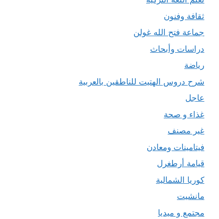
ثقافة وفنون
جماعة فتح الله غولن
دراسات وأبحاث
رياضة
شرح دروس الهتيت للناطقين بالعربية
عاجل
غذاء و صحة
غير مصنف
فيتامينات ومعادن
قيامة أرطغرل
كوريا الشمالية
مانشيت
مجتمع و ميديا