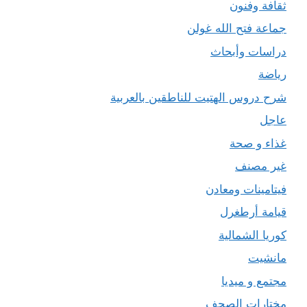
ثقافة وفنون
جماعة فتح الله غولن
دراسات وأبحاث
رياضة
شرح دروس الهتيت للناطقين بالعربية
عاجل
غذاء و صحة
غير مصنف
فيتامينات ومعادن
قيامة أرطغرل
كوريا الشمالية
مانشيت
مجتمع و ميديا
مختارات الصحف