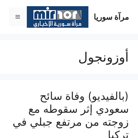
نتقل
لى
مرآة سوريا
القائمة
لمحتوى
أوزونجول
(بالفيديو) وفاة سائح
سعودي إثر سقوطه مع
زوجته من مرتفع جبلي في
تركيا