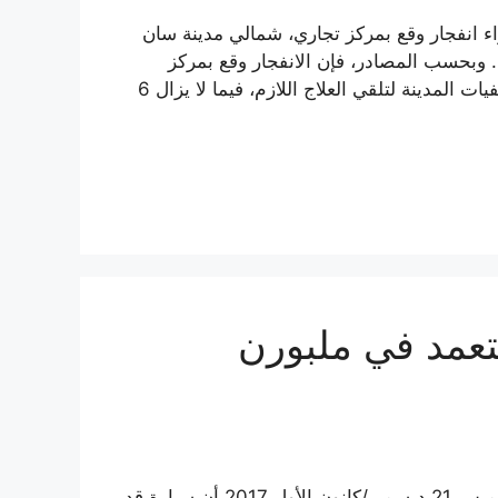
خاص، على الأقل، جراء انفجار وقع بمركز تجاري، شمالي مدينة سان
وبحسب المصادر، فإن الانفجار وقع بمركز
“جيجانت هول” التجاري، وأنه تم نقل 4 اشخاص إلى مستشفيات المدينة لتلقي العلاج اللازم، فيما لا يزال 6
عمد في ملبورن
(مرآة سوريا – وكالات) أعلنت الشرطة الأسترالية اليوم الخميس 21 ديسمبر/كانون الأول 2017 أن سيارة قد