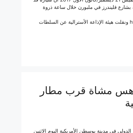
ارع فليندرز في ملبورن خلال ساعة ذروة
https://twitter.com/_/status/943729944005189634 ونقلت هيئة الإذاعة الأسترالية عن السلطات
دهس مشاة قرب مطار
ة
ولي في مدينة بوسطن الأمريكية اليوم الاثنين