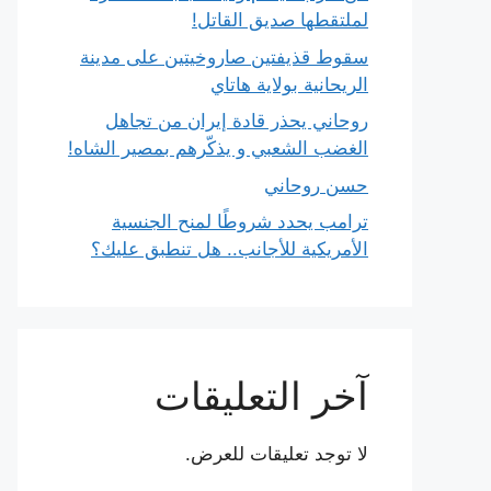
لملتقطها صديق القاتل!
سقوط قذيفتين صاروخيتين على مدينة
الريحانية بولاية هاتاي
روحاني يحذر قادة إيران من تجاهل
الغضب الشعبي و يذكّرهم بمصير الشاه!
حسن روحاني
ترامب يحدد شروطًا لمنح الجنسية
الأمريكية للأجانب.. هل تنطبق عليك؟
آخر التعليقات
لا توجد تعليقات للعرض.