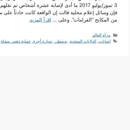
3 تموز/يوليو 2017 ما أدى لإصابة عشرة أشخاص 
فإن وسائل إعلام محلية قالت إن الواقعة كانت حادثاً على ما
من المكابح “الفرامات”. وعلى …
اقرأ المزيد
التصنيفات
مرآة العالم
الوسوم
إصابات
,
الولايات المتحدة
,
بوسطن
,
سيارة أجرة
,
عملية دهس مشاة