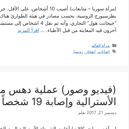
(مرآة سوريا – متابعات) أصيب 10 أش
بطرسبورج الروسية، بحسب مصادر في هيئة الطوارئ هناك. 
آخرون قيد المعاينة من قبل الأطباء. …
اقرأ المزيد
التصنيفات
مرآة العالم
الوسوم
إصابات
,
انفجار
,
روسيا
(فيديو وصور) عملية دهس مت
الأسترالية وإصابة 19 شخصاً
ديسمبر 21, 2017
بقلم