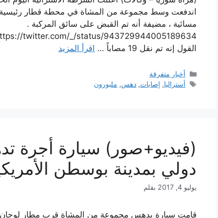
اندفعت وسط مجموعة من المشاة في محطة قطار رئيسية بش
مسائية ، مضيفة أنه تم القبض على سائق المركبة .
القول إنه تم نقل 19 مصاباً …
اقرأ المزيد
التصنيفات
أخبار متفرقة
الوسوم
أستراليا
,
إصابات
,
دهس
,
ملبورون
(فيديو+صور) سيارة أجرة ت
دولي بمدينة بوسطن الأمريكي
يوليو 4, 2017
بقلم
قامت سيارة بدهس مجموعة من المشاة قرب مطار لوجان الد