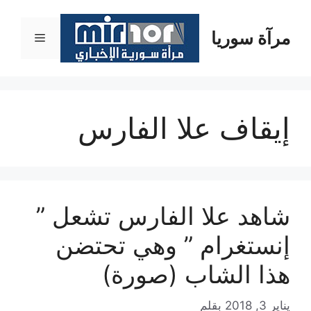
نتقل
لى
مرآة سوريا
القائمة
لمحتوى
إيقاف علا الفارس
شاهد علا الفارس تشعل ”
إنستغرام ” وهي تحتضن
هذا الشاب (صورة)
يناير 3, 2018
بقلم