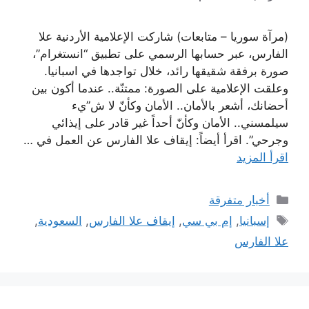
(مرآة سوريا – متابعات) شاركت الإعلامية الأردنية علا
الفارس، عبر حسابها الرسمي على تطبيق “انستغرام”،
صورة برفقة شقيقها رائد، خلال تواجدها في اسبانيا.
وعلقت الإعلامية على الصورة: ممتنّة.. عندما أكون بين
أحضانك، أشعر بالأمان.. الأمان وكأنّ لا ش”يء
سيلمسني.. الأمان وكأنّ أحداً غير قادر على إيذائي
وجرحي”. اقرأ أيضاً: إيقاف علا الفارس عن العمل في …
اقرأ المزيد
التصنيفات
أخبار متفرقة
الوسوم
إسبانيا
,
إم بي سي
,
إيقاف علا الفارس
,
السعودية
,
علا الفارس