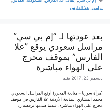
إم بي سي
,
إيقاف علا الفارس
,
السعودية
,
القدس
,
ترامب
,
علا الفارس
بعد عودتها لـ ”إم بي سي”
مراسل سعودي يوقع ”علا
الفارس” بموقف محرج
على الهواء مباشرة
ديسمبر 23, 2017
بقلم
(مرآة سوريا – متابعة المحرر) أوقع المراسل السعودي
محمد المشاري المذيعة الأردنية علا الفارس في موقف
محرج على الهواء مباشرة، عندما صدمها برفضه رد