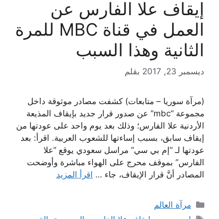
إيقاف علا الفارس عن
العمل في قناة MBC للمرة
الثانية وهذا السبب
ديسمبر 23, 2017
بقلم
(مرآة سوريا – متابعات) كشفت مصادر موثوقة داخل
مجموعة “mbc” عن صدور قرار جديد بإيقاف المذيعة
الأردنية علا الفارس؛ وذلك بعد يوم واحد على عودتها من
إيقاف سابق، بسبب إساءتها للشعوب العربية. اقرأ: بعد
عودتها لـ ”إم بي سي” مراسل سعودي يوقع ”علا
الفارس” بموقف محرج على الهواء مباشرة وأوضحت
المصادر أنَّ قرار الإيقاف، جاء …
اقرأ المزيد
التصنيفات
مرآة العالم
الوسوم