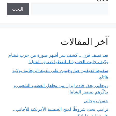
البحث
آخر المقالات
بعد نصف قرن .. كشف سر أشهر صورة من حرب فيتنام
وكيف جلبت الحسرة لملتقطها صديق القاتل!
سقوط قذيفتين صاروخيتين على مدينة الريحانية بولاية
هاتاي
روحاني يحذر قادة إيران من تجاهل الغضب الشعبي و
يذكّرهم بمصير الشاه!
حسن روحاني
ترامب يحدد شروطًا لمنح الجنسية الأمريكية للأجانب..
هل تنطبق عليك؟