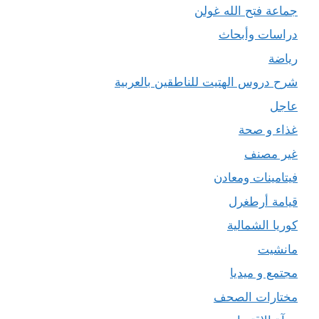
جماعة فتح الله غولن
دراسات وأبحاث
رياضة
شرح دروس الهتيت للناطقين بالعربية
عاجل
غذاء و صحة
غير مصنف
فيتامينات ومعادن
قيامة أرطغرل
كوريا الشمالية
مانشيت
مجتمع و ميديا
مختارات الصحف