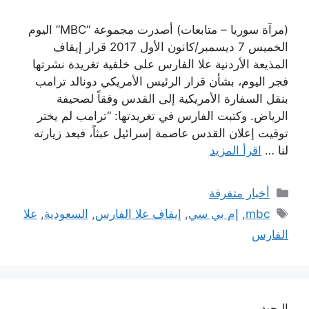
(مرآة سوريا – متابعات) أصدرت مجموعة “MBC” اليوم
الخميس 7 ديسمبر/كانون الأول 2017 قرار إيقاف
المذيعة الأردنية علا الفارس على خلفية تغريدة نشرتها
فجر اليوم، بشأن قرار الرئيس الأمريكي دونالد ترامب
بنقل السفارة الأمريكية إلى القدس وفقاً لصحيفة
الرياض. وكتبت الفارس في تغريدتها: “ترامب لم يختر
توقيت إعلان القدس عاصمة إسرائيل عبثاً، فبعد زيارته
لنا …
اقرأ المزيد
التصنيفات
أخبار متفرقة
الوسوم
mbc
,
إم بي سي
,
إيقاف علا الفارس
,
السعودية
,
علا
الفارس
البحث