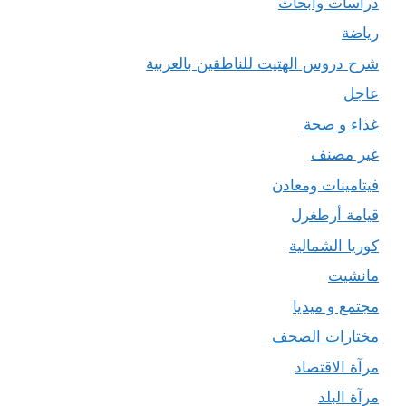
دراسات وأبحاث
رياضة
شرح دروس الهتيت للناطقين بالعربية
عاجل
غذاء و صحة
غير مصنف
فيتامينات ومعادن
قيامة أرطغرل
كوريا الشمالية
مانشيت
مجتمع و ميديا
مختارات الصحف
مرآة الاقتصاد
مرآة البلد