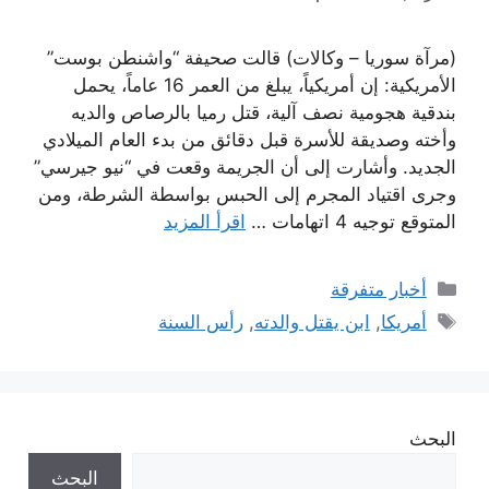
(مرآة سوريا – وكالات) قالت صحيفة “واشنطن بوست”
الأمريكية: إن أمريكياً، يبلغ من العمر 16 عاماً، يحمل
بندقية هجومية نصف آلية، قتل رميا بالرصاص والديه
وأخته وصديقة للأسرة قبل دقائق من بدء العام الميلادي
الجديد. وأشارت إلى أن الجريمة وقعت في “نيو جيرسي”
وجرى اقتياد المجرم إلى الحبس بواسطة الشرطة، ومن
المتوقع توجيه 4 اتهامات …
اقرأ المزيد
التصنيفات
أخبار متفرقة
الوسوم
أمريكا
,
ابن يقتل والدته
,
رأس السنة
البحث
البحث