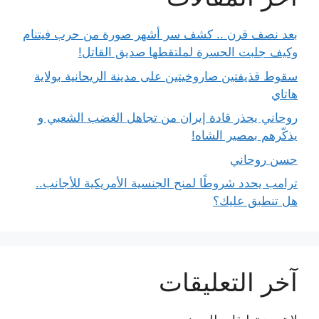
بعد نصف قرن .. كشف سر أشهر صورة من حرب فيتنام
وكيف جلبت الحسرة لملتقطها صديق القاتل!
سقوط قذيفتين صاروخيتين على مدينة الريحانية بولاية
هاتاي
روحاني يحذر قادة إيران من تجاهل الغضب الشعبي و
يذكّرهم بمصير الشاه!
حسن روحاني
ترامب يحدد شروطًا لمنح الجنسية الأمريكية للأجانب..
هل تنطبق عليك؟
آخر التعليقات