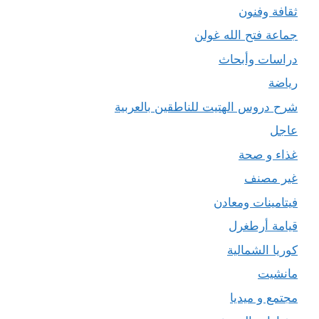
ثقافة وفنون
جماعة فتح الله غولن
دراسات وأبحاث
رياضة
شرح دروس الهتيت للناطقين بالعربية
عاجل
غذاء و صحة
غير مصنف
فيتامينات ومعادن
قيامة أرطغرل
كوريا الشمالية
مانشيت
مجتمع و ميديا