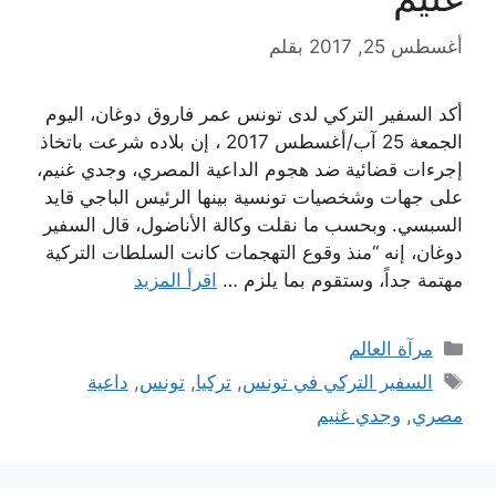
أغسطس 25, 2017
بقلم
أكد السفير التركي لدى تونس عمر فاروق دوغان، اليوم
الجمعة 25 آب/أغسطس 2017 ، إن بلاده شرعت باتخاذ
إجرءات قضائية ضد هجوم الداعية المصري، وجدي غنيم،
على جهات وشخصيات تونسية بينها الرئيس الباجي قايد
السبسي. وبحسب ما نقلت وكالة الأناضول، قال السفير
دوغان، إنه “منذ وقوع التهجمات كانت السلطات التركية
مهتمة جداً، وستقوم بما يلزم …
اقرأ المزيد
التصنيفات
مرآة العالم
الوسوم
السفير التركي في تونس
,
تركيا
,
تونس
,
داعية
مصري
,
وجدي غنيم